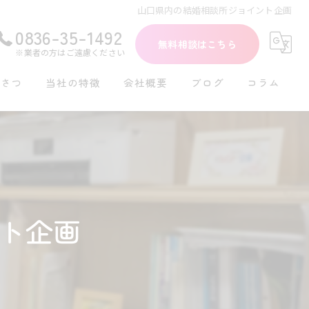
山口県内の結婚相談所ジョイント企画
0836-35-1492
無料相談はこちら
※業者の方はご遠慮ください
いさつ
当社の特徴
会社概要
ブログ
コラム
初めて
30代
40代
ト企画
再婚
シングル