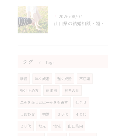
2026/08/07
山口県の結婚相談・婚活を始める勇気を持つためのヒント
タグ
Tags
継続
早く成婚
遅く成婚
不思議
受け止め方
結果論
参考の例
二兎を追う者は一兎をも得ず
仕合せ
しあわせ
初婚
３０代
４０代
２０代
地元
地域
山口県内