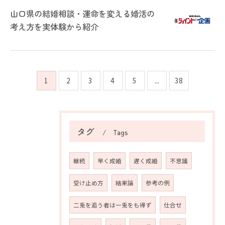
山口県の結婚相談・運命を変える婚活の
考え方を実体験から紹介
1
2
3
4
5
...
38
タグ
Tags
継続
早く成婚
遅く成婚
不思議
受け止め方
結果論
参考の例
二兎を追う者は一兎をも得ず
仕合せ