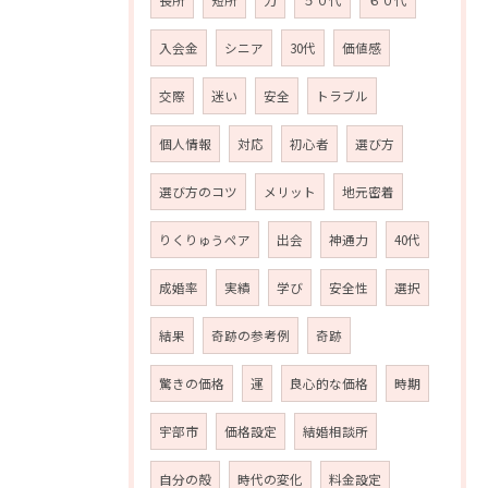
長所
短所
力
５０代
６０代
入会金
シニア
30代
価値感
交際
迷い
安全
トラブル
個人情報
対応
初心者
選び方
選び方のコツ
メリット
地元密着
りくりゅうペア
出会
神通力
40代
成婚率
実績
学び
安全性
選択
結果
奇跡の参考例
奇跡
驚きの価格
運
良心的な価格
時期
宇部市
価格設定
結婚相談所
自分の殻
時代の変化
料金設定