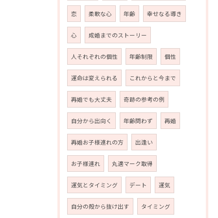
恋
柔軟な心
年齢
幸せなる導き
心
成婚までのストーリー
人それぞれの個性
年齢制限
個性
運命は変えられる
これからと今まで
再婚でも大丈夫
奇跡の参考の例
自分から出向く
年齢問わず
再婚
再婚お子様連れの方
出逢い
お子様連れ
丸適マーク取得
運気とタイミング
デート
運気
自分の殻から抜け出す
タイミング