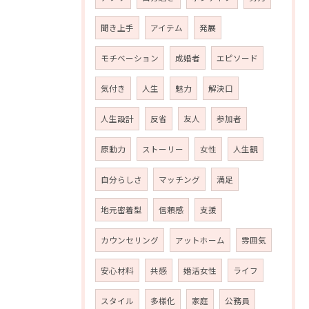
聞き上手
アイテム
発展
モチベーション
成婚者
エピソード
気付き
人生
魅力
解決口
人生設計
反省
友人
参加者
原動力
ストーリー
女性
人生観
自分らしさ
マッチング
満足
地元密着型
信頼感
支援
カウンセリング
アットホーム
雰囲気
安心材料
共感
婚活女性
ライフ
スタイル
多様化
家庭
公務員