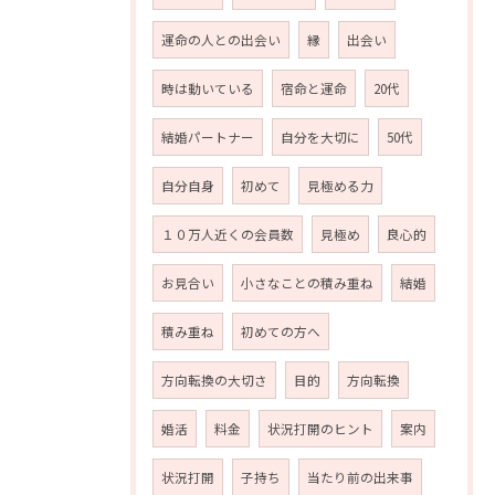
運命の人との出会い
縁
出会い
時は動いている
宿命と運命
20代
結婚パートナー
自分を大切に
50代
自分自身
初めて
見極める力
１０万人近くの会員数
見極め
良心的
お見合い
小さなことの積み重ね
結婚
積み重ね
初めての方へ
方向転換の大切さ
目的
方向転換
婚活
料金
状況打開のヒント
案内
状況打開
子持ち
当たり前の出来事