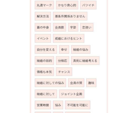
丸適マーク
かなり良心的
バツイチ
解決方法
悪条件関係ありません
蓋の中身
会員数
宇部
恋煩い
イベント
成婚におけるヒント
自分を変える
幸せ
結婚の悩み
結婚の目的
分相応
真剣に結婚考える
価格も本気
チャンス
結婚に対しての悩み
会員の質
趣味
結婚に対して
ジョイント企画
営業時間
悩み
不可能を可能に