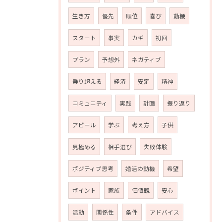
生き方
優先
順位
喜び
動機
スタート
事実
カギ
初回
プラン
予想外
ネガティブ
乗り超える
経済
安定
精神
コミュニティ
実践
計画
振り返り
アピール
学ぶ
考え方
子供
見極める
相手選び
失敗体験
ポジティブ思考
婚活の動機
希望
ポイント
家族
価値観
安心
活動
関係性
条件
アドバイス