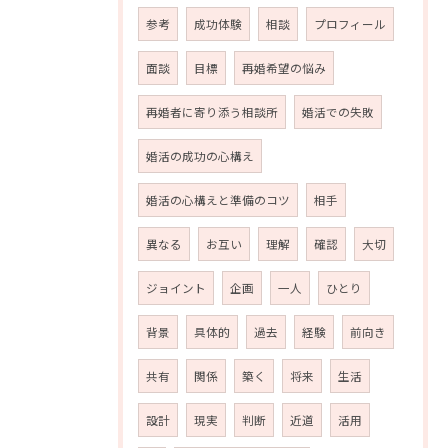
参考
成功体験
相談
プロフィール
面談
目標
再婚希望の悩み
再婚者に寄り添う相談所
婚活での失敗
婚活の成功の心構え
婚活の心構えと準備のコツ
相手
異なる
お互い
理解
確認
大切
ジョイント
企画
一人
ひとり
背景
具体的
過去
経験
前向き
共有
関係
築く
将来
生活
設計
現実
判断
近道
活用