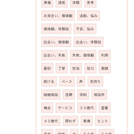
準備
達成
体験
思考
お見合い、価値観
活動、悩み
価値観、体験談
不安、悩み
出会い、価値観
出会い、体験談
出会い、失敗
失敗、価値観
利用
最初
丁寧
担当
協力
周囲
続ける
ペース
声
気持ち
結婚相談
信頼
体制
相談所
機会
サービス
３０歳代
密着
４０歳代
問わず
事情
ヒント