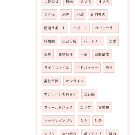
しあわせ
初婚
３０代
４０代
２０代
地元
地域
山口県内
婚活サポート
サポート
カウンセラー
結婚観
自己分析
パートナー
恋愛
理想
希望条件
不安
家族構成
ライフスタイル
アドバイザー
男性
男性目線
オンライン
オンラインお見合い
安心感
フィールドバック
エリア
実体験
マッチングアプリ
入会
独身
アプリ
自分磨き
ポジティブ
努力