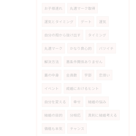
お子様連れ
丸適マーク取得
運気とタイミング
デート
運気
自分の殻から抜け出す
タイミング
丸適マーク
かなり良心的
バツイチ
解決方法
悪条件関係ありません
蓋の中身
会員数
宇部
恋煩い
イベント
成婚におけるヒント
自分を変える
幸せ
結婚の悩み
結婚の目的
分相応
真剣に結婚考える
価格も本気
チャンス