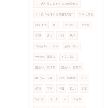
３０代男性の婚活する費用管理術
３０代の婚活する費用管理術
３０代男性
おすすめ
費用
見分け方
効率的
準備
達成
体験
思考
お見合い、価値観
活動、悩み
価値観、体験談
不安、悩み
出会い、価値観
出会い、体験談
出会い、失敗
失敗、価値観
利用
最初
丁寧
担当
協力
周囲
続ける
ペース
声
気持ち