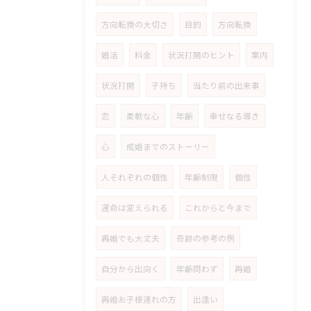
方向転換の大切さ
目的
方向転換
婚活
料金
状況打開のヒント
案内
状況打開
子持ち
当たり前の出来事
恋
柔軟な心
年齢
幸せなる導き
心
成婚までのストーリー
人それぞれの個性
年齢制限
個性
運命は変えられる
これからと今まで
再婚でも大丈夫
奇跡の参考の例
自分から出向く
年齢問わず
再婚
再婚お子様連れの方
出逢い