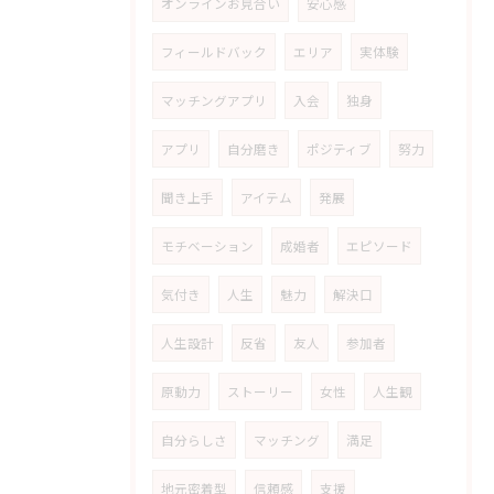
オンラインお見合い
安心感
フィールドバック
エリア
実体験
マッチングアプリ
入会
独身
アプリ
自分磨き
ポジティブ
努力
聞き上手
アイテム
発展
モチベーション
成婚者
エピソード
気付き
人生
魅力
解決口
人生設計
反省
友人
参加者
原動力
ストーリー
女性
人生観
自分らしさ
マッチング
満足
地元密着型
信頼感
支援