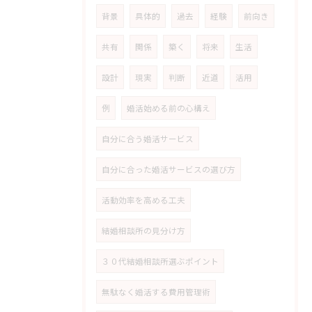
背景
具体的
過去
経験
前向き
共有
関係
築く
将来
生活
設計
現実
判断
近道
活用
例
婚活始める前の心構え
自分に合う婚活サービス
自分に合った婚活サービスの選び方
活動効率を高める工夫
結婚相談所の見分け方
３０代結婚相談所選ぶポイント
無駄なく婚活する費用管理術