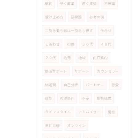
継続
早く成婚
遅く成婚
不思議
受け止め方
結果論
参考の例
二兎を追う者は一兎をも得ず
仕合せ
しあわせ
初婚
３０代
４０代
２０代
地元
地域
山口県内
婚活サポート
サポート
カウンセラー
結婚観
自己分析
パートナー
恋愛
理想
希望条件
不安
家族構成
ライフスタイル
アドバイザー
男性
男性目線
オンライン