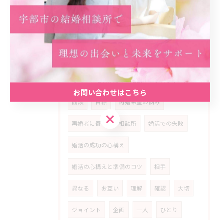
ポジティブ思考
婚活の動機
希望
ポイント
家族
価値観
安心
活動
関係性
条件
アドバイス
参考
成功体験
相談
プロフィール
お問い合わせはこちら
面談
目標
再婚希望の悩み
お問い合わせはこちら
再婚者に寄り添う相談所
婚活での失敗
婚活の成功の心構え
婚活の心構えと準備のコツ
相手
異なる
お互い
理解
確認
大切
ジョイント
企画
一人
ひとり