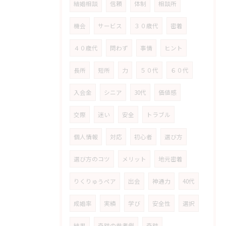
結婚相談
信頼
体制
相談所
機会
サービス
３０歳代
密着
４０歳代
問わず
事情
ヒント
長所
短所
力
５０代
６０代
入会金
シニア
30代
価値感
交際
迷い
安全
トラブル
個人情報
対応
初心者
選び方
選び方のコツ
メリット
地元密着
りくりゅうペア
出会
神通力
40代
成婚率
実績
学び
安全性
選択
結果
奇跡の参考例
奇跡