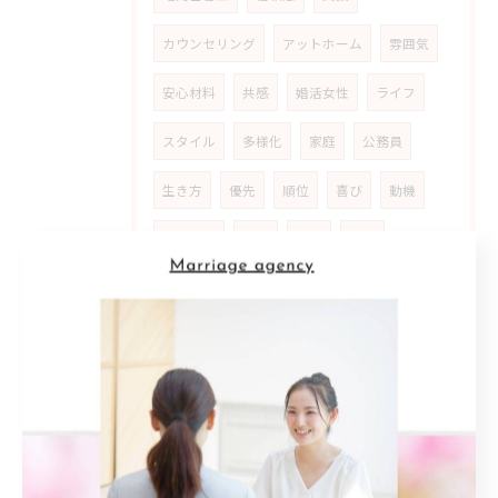
カウンセリング
アットホーム
雰囲気
安心材料
共感
婚活女性
ライフ
スタイル
多様化
家庭
公務員
生き方
優先
順位
喜び
動機
スタート
事実
カギ
初回
プラン
予想外
ネガティブ
乗り超える
経済
安定
精神
コミュニティ
実践
計画
振り返り
アピール
学ぶ
考え方
子供
見極める
相手選び
失敗体験