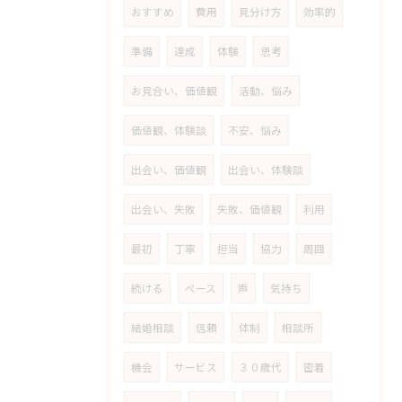
おすすめ
費用
見分け方
効率的
準備
達成
体験
思考
お見合い、価値観
活動、悩み
価値観、体験談
不安、悩み
出会い、価値観
出会い、体験談
出会い、失敗
失敗、価値観
利用
最初
丁寧
担当
協力
周囲
続ける
ペース
声
気持ち
結婚相談
信頼
体制
相談所
機会
サービス
３０歳代
密着