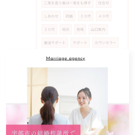
二兎を追う者は一兎をも得ず
仕合せ
しあわせ
初婚
３０代
４０代
２０代
地元
地域
山口県内
婚活サポート
サポート
カウンセラー
結婚観
自己分析
パートナー
恋愛
理想
希望条件
不安
家族構成
ライフスタイル
アドバイザー
男性
男性目線
オンライン
オンラインお見合い
安心感
フィールドバック
エリア
実体験