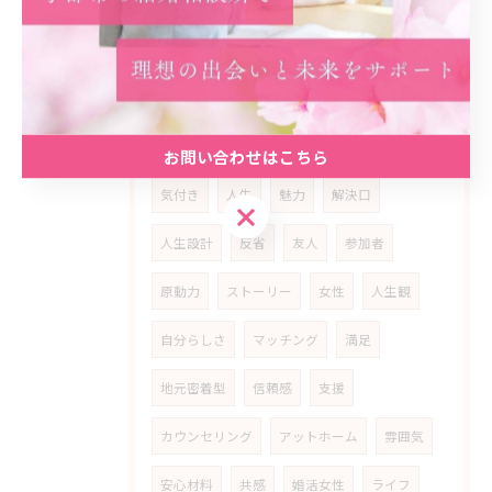
マッチングアプリ
入会
独身
アプリ
自分磨き
ポジティブ
努力
聞き上手
アイテム
発展
モチベーション
成婚者
エピソード
お問い合わせはこちら
気付き
人生
魅力
解決口
お問い合わせはこちら
人生設計
反省
友人
参加者
原動力
ストーリー
女性
人生観
自分らしさ
マッチング
満足
地元密着型
信頼感
支援
カウンセリング
アットホーム
雰囲気
安心材料
共感
婚活女性
ライフ