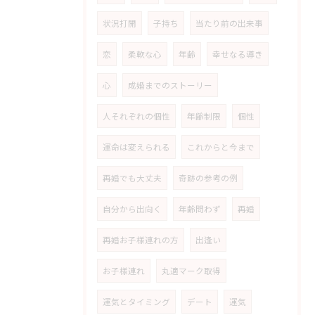
状況打開
子持ち
当たり前の出来事
恋
柔軟な心
年齢
幸せなる導き
心
成婚までのストーリー
人それぞれの個性
年齢制限
個性
運命は変えられる
これからと今まで
再婚でも大丈夫
奇跡の参考の例
自分から出向く
年齢問わず
再婚
再婚お子様連れの方
出逢い
お子様連れ
丸適マーク取得
運気とタイミング
デート
運気