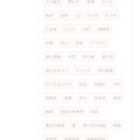
４０歳代
問わず
事情
ヒント
長所
短所
力
５０代
６０代
入会金
シニア
30代
価値感
交際
迷い
安全
トラブル
個人情報
対応
初心者
選び方
選び方のコツ
メリット
地元密着
りくりゅうペア
出会
神通力
40代
成婚率
実績
学び
安全性
選択
結果
奇跡の参考例
奇跡
驚きの価格
運
良心的な価格
時期
宇部市
価格設定
結婚相談所