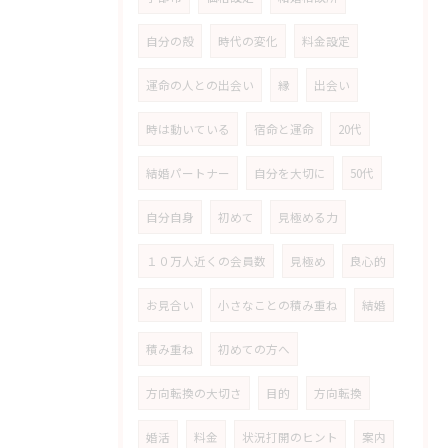
自分の殻
時代の変化
料金設定
運命の人との出会い
縁
出会い
時は動いている
宿命と運命
20代
結婚パートナー
自分を大切に
50代
自分自身
初めて
見極める力
１０万人近くの会員数
見極め
良心的
お見合い
小さなことの積み重ね
結婚
積み重ね
初めての方へ
方向転換の大切さ
目的
方向転換
婚活
料金
状況打開のヒント
案内