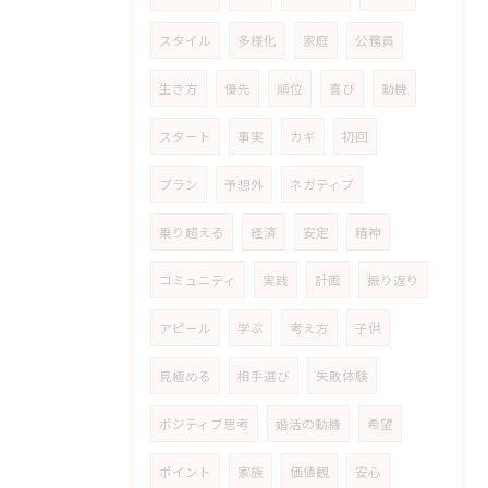
スタイル
多様化
家庭
公務員
生き方
優先
順位
喜び
動機
スタート
事実
カギ
初回
プラン
予想外
ネガティブ
乗り超える
経済
安定
精神
コミュニティ
実践
計画
振り返り
アピール
学ぶ
考え方
子供
見極める
相手選び
失敗体験
ポジティブ思考
婚活の動機
希望
ポイント
家族
価値観
安心