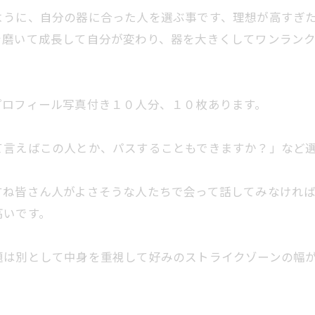
ように、自分の器に合った人を選ぶ事です、理想が高すぎ
を磨いて成長して自分が変わり、器を大きくしてワンラン
プロフィール写真付き１０人分、１０枚あります。
て言えばこの人とか、パスすることもできますか？」など
すね皆さん人がよさそうな人たちで会って話してみなけれ
高いです。
題は別として中身を重視して好みのストライクゾーンの幅