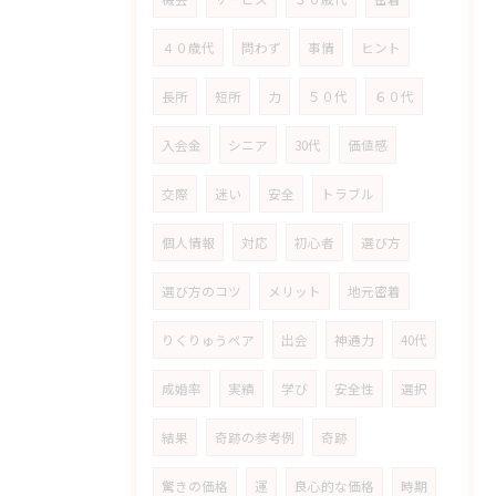
４０歳代
問わず
事情
ヒント
長所
短所
力
５０代
６０代
入会金
シニア
30代
価値感
交際
迷い
安全
トラブル
個人情報
対応
初心者
選び方
選び方のコツ
メリット
地元密着
りくりゅうペア
出会
神通力
40代
成婚率
実績
学び
安全性
選択
結果
奇跡の参考例
奇跡
驚きの価格
運
良心的な価格
時期