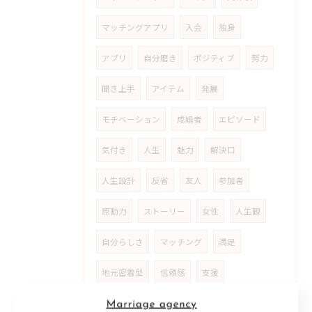
マッチングアプリ
入会
独身
アプリ
自分磨き
ポジティブ
努力
聞き上手
アイテム
発展
モチベーション
成婚者
エピソード
気付き
人生
魅力
解決口
人生設計
反省
友人
参加者
原動力
ストーリー
女性
人生観
自分らしさ
マッチング
満足
地元密着型
信頼感
支援
カウンセリング
アットホーム
雰囲気