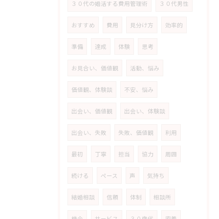
３０代の婚活する費用管理術
３０代男性
おすすめ
費用
見分け方
効率的
準備
達成
体験
思考
お見合い、価値観
活動、悩み
価値観、体験談
不安、悩み
出会い、価値観
出会い、体験談
出会い、失敗
失敗、価値観
利用
最初
丁寧
担当
協力
周囲
続ける
ペース
声
気持ち
結婚相談
信頼
体制
相談所
機会
サービス
３０歳代
密着