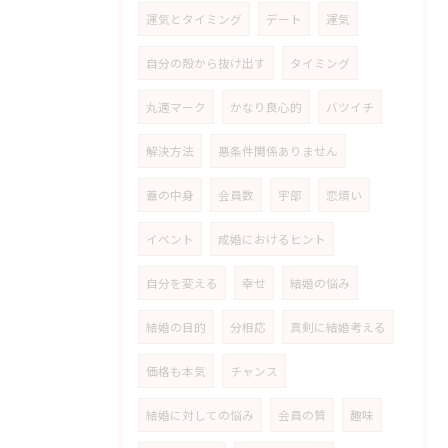
運気とタイミング
デート
運気
自分の殻から抜け出す
タイミング
丸適マーク
かなり良心的
バツイチ
解決方法
悪条件関係ありません
蓋の中身
会員数
宇部
恋煩い
イベント
成婚におけるヒント
自分を変える
幸せ
結婚の悩み
結婚の目的
分相応
真剣に結婚考える
価格も本気
チャンス
結婚に対しての悩み
会員の質
趣味