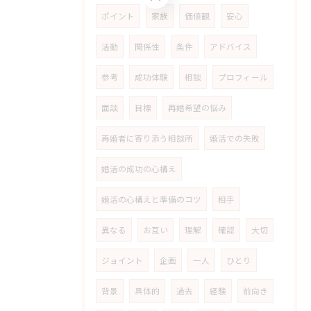
ポイント
家族
価値観
安心
活動
関係性
条件
アドバイス
参考
成功体験
相談
プロフィール
面談
目標
再婚希望の悩み
再婚者に寄り添う相談所
婚活での失敗
婚活の成功の心構え
婚活の心構えと準備のコツ
相手
異なる
お互い
理解
確認
大切
ジョイント
企画
一人
ひとり
背景
具体的
過去
経験
前向き