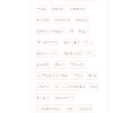
宇部市
価格設定
結婚相談所
自分の殻
時代の変化
料金設定
運命の人との出会い
縁
出会い
時は動いている
宿命と運命
20代
結婚パートナー
自分を大切に
50代
自分自身
初めて
見極める力
１０万人近くの会員数
見極め
良心的
お見合い
小さなことの積み重ね
結婚
積み重ね
初めての方へ
方向転換の大切さ
目的
方向転換