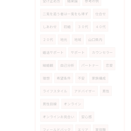
受け止め方
結果論
参考の例
二兎を追う者は一兎をも得ず
仕合せ
しあわせ
初婚
３０代
４０代
２０代
地元
地域
山口県内
婚活サポート
サポート
カウンセラー
結婚観
自己分析
パートナー
恋愛
理想
希望条件
不安
家族構成
ライフスタイル
アドバイザー
男性
男性目線
オンライン
オンラインお見合い
安心感
フィールドバック
エリア
実体験