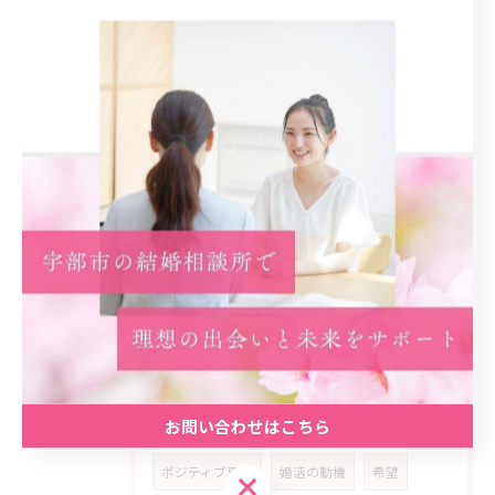
安心材料
共感
婚活女性
ライフ
スタイル
多様化
家庭
公務員
生き方
優先
順位
喜び
動機
スタート
事実
カギ
初回
プラン
予想外
ネガティブ
乗り超える
経済
安定
精神
コミュニティ
実践
計画
振り返り
アピール
学ぶ
考え方
子供
見極める
お問い合わせはこちら
相手選び
失敗体験
ポジティブ思考
婚活の動機
希望
お問い合わせはこちら