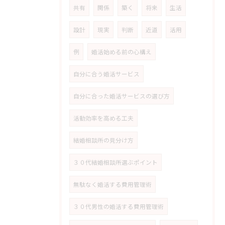
共有
関係
築く
将来
生活
設計
現実
判断
近道
活用
例
婚活始める前の心構え
自分に合う婚活サービス
自分に合った婚活サービスの選び方
活動効率を高める工夫
結婚相談所の見分け方
３０代結婚相談所選ぶポイント
無駄なく婚活する費用管理術
３０代男性の婚活する費用管理術