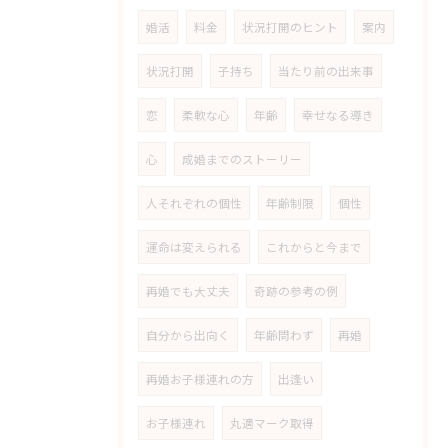
婚活
料金
状況打開のヒント
案内
状況打開
子持ち
当たり前の出来事
恋
柔軟な心
年齢
幸せなる導き
心
成婚までのストーリー
人それぞれの個性
年齢制限
個性
運命は変えられる
これからと今まで
再婚でも大丈夫
奇跡の参考の例
自分から出向く
年齢問わず
再婚
再婚お子様連れの方
出逢い
お子様連れ
丸適マーク取得