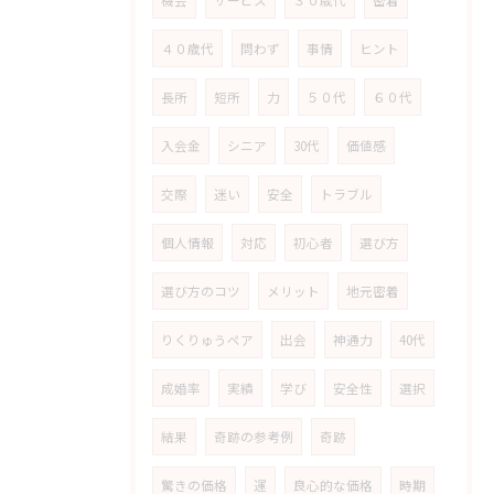
４０歳代
問わず
事情
ヒント
長所
短所
力
５０代
６０代
入会金
シニア
30代
価値感
交際
迷い
安全
トラブル
個人情報
対応
初心者
選び方
選び方のコツ
メリット
地元密着
りくりゅうペア
出会
神通力
40代
成婚率
実績
学び
安全性
選択
結果
奇跡の参考例
奇跡
驚きの価格
運
良心的な価格
時期