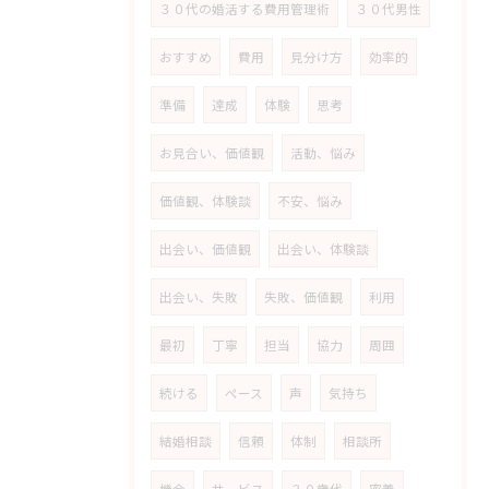
３０代の婚活する費用管理術
３０代男性
おすすめ
費用
見分け方
効率的
準備
達成
体験
思考
お見合い、価値観
活動、悩み
価値観、体験談
不安、悩み
出会い、価値観
出会い、体験談
出会い、失敗
失敗、価値観
利用
最初
丁寧
担当
協力
周囲
続ける
ペース
声
気持ち
結婚相談
信頼
体制
相談所
機会
サービス
３０歳代
密着