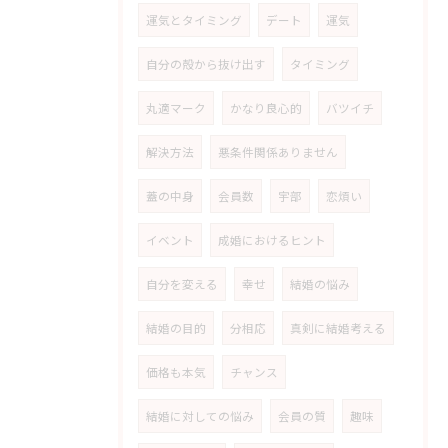
運気とタイミング
デート
運気
自分の殻から抜け出す
タイミング
丸適マーク
かなり良心的
バツイチ
解決方法
悪条件関係ありません
蓋の中身
会員数
宇部
恋煩い
イベント
成婚におけるヒント
自分を変える
幸せ
結婚の悩み
結婚の目的
分相応
真剣に結婚考える
価格も本気
チャンス
結婚に対しての悩み
会員の質
趣味