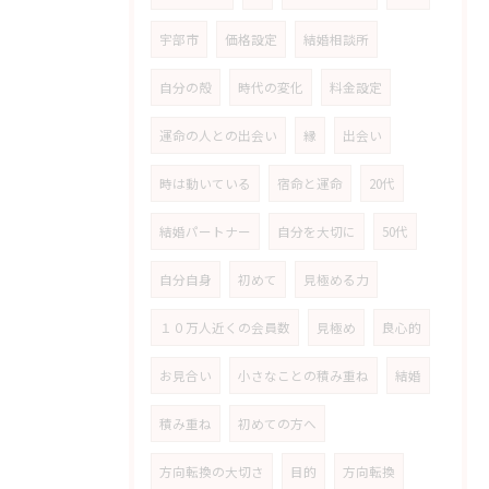
宇部市
価格設定
結婚相談所
自分の殻
時代の変化
料金設定
運命の人との出会い
縁
出会い
時は動いている
宿命と運命
20代
結婚パートナー
自分を大切に
50代
自分自身
初めて
見極める力
１０万人近くの会員数
見極め
良心的
お見合い
小さなことの積み重ね
結婚
積み重ね
初めての方へ
方向転換の大切さ
目的
方向転換