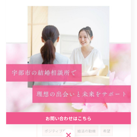
安心材料
共感
婚活女性
ライフ
スタイル
多様化
家庭
公務員
生き方
優先
順位
喜び
動機
スタート
事実
カギ
初回
プラン
予想外
ネガティブ
乗り超える
経済
安定
精神
コミュニティ
実践
計画
振り返り
アピール
学ぶ
考え方
子供
お問い合わせはこちら
見極める
相手選び
失敗体験
ポジティブ思考
婚活の動機
希望
お問い合わせはこちら