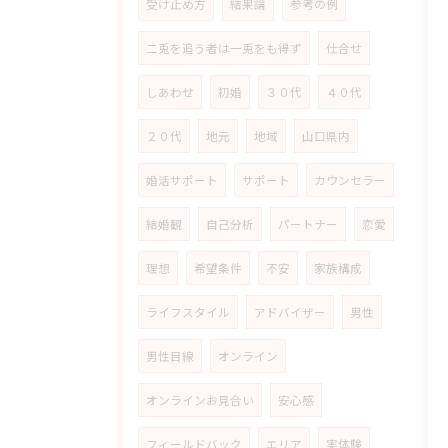
受け止め方
結果論
参考の例
二兎を追う者は一兎をも得ず
仕合せ
しあわせ
初婚
３０代
４０代
２０代
地元
地域
山口県内
婚活サポート
サポート
カウンセラー
結婚観
自己分析
パートナー
恋愛
理想
希望条件
不安
家族構成
ライフスタイル
アドバイザー
男性
男性目線
オンライン
オンラインお見合い
安心感
フィールドバック
エリア
実体験