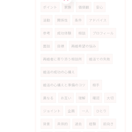
ポイント
家族
価値観
安心
活動
関係性
条件
アドバイス
参考
成功体験
相談
プロフィール
面談
目標
再婚希望の悩み
再婚者に寄り添う相談所
婚活での失敗
婚活の成功の心構え
婚活の心構えと準備のコツ
相手
異なる
お互い
理解
確認
大切
ジョイント
企画
一人
ひとり
背景
具体的
過去
経験
前向き