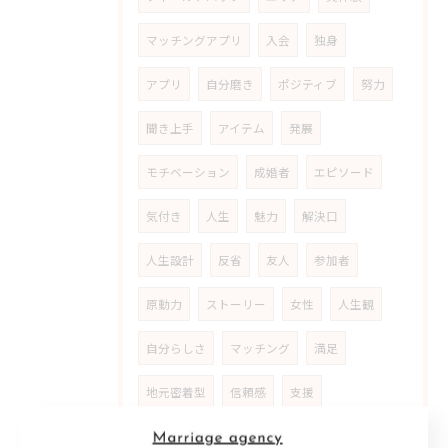
マッチングアプリ
入会
独身
アプリ
自分磨き
ポジティブ
努力
聞き上手
アイテム
発展
モチベーション
成婚者
エピソード
気付き
人生
魅力
解決口
人生設計
反省
友人
参加者
原動力
ストーリー
女性
人生観
自分らしさ
マッチング
満足
地元密着型
信頼感
支援
カウンセリング
アットホーム
雰囲気