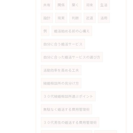
共有
関係
築く
将来
生活
設計
現実
判断
近道
活用
例
婚活始める前の心構え
自分に合う婚活サービス
自分に合った婚活サービスの選び方
活動効率を高める工夫
結婚相談所の見分け方
３０代結婚相談所選ぶポイント
無駄なく婚活する費用管理術
３０代男性の婚活する費用管理術