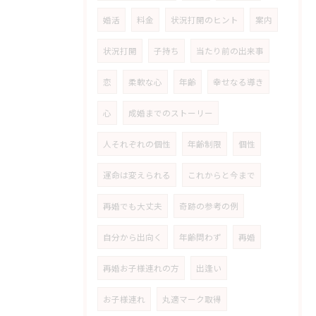
婚活
料金
状況打開のヒント
案内
状況打開
子持ち
当たり前の出来事
恋
柔軟な心
年齢
幸せなる導き
心
成婚までのストーリー
人それぞれの個性
年齢制限
個性
運命は変えられる
これからと今まで
再婚でも大丈夫
奇跡の参考の例
自分から出向く
年齢問わず
再婚
再婚お子様連れの方
出逢い
お子様連れ
丸適マーク取得