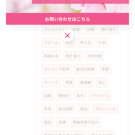
プラン
予想外
ネガティブ
乗り超える
経済
安定
精神
お問い合わせはこちら
コミュニティ
実践
計画
振り返り
お問い合わせはこちら
アピール
学ぶ
考え方
子供
見極める
相手選び
失敗体験
ポジティブ思考
婚活の動機
希望
ポイント
家族
価値観
安心
活動
関係性
条件
アドバイス
参考
成功体験
相談
プロフィール
面談
目標
再婚希望の悩み