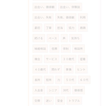
出会い、価値観
出会い、体験談
出会い、失敗
失敗、価値観
利用
最初
丁寧
担当
協力
周囲
続ける
ペース
声
気持ち
結婚相談
信頼
体制
相談所
機会
サービス
３０歳代
密着
４０歳代
問わず
事情
ヒント
長所
短所
力
５０代
６０代
入会金
シニア
30代
価値感
交際
迷い
安全
トラブル