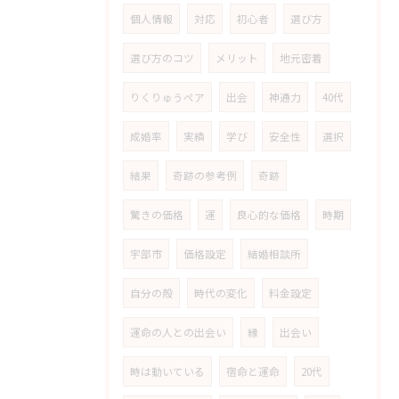
個人情報
対応
初心者
選び方
選び方のコツ
メリット
地元密着
りくりゅうペア
出会
神通力
40代
成婚率
実績
学び
安全性
選択
結果
奇跡の参考例
奇跡
驚きの価格
運
良心的な価格
時期
宇部市
価格設定
結婚相談所
自分の殻
時代の変化
料金設定
運命の人との出会い
縁
出会い
時は動いている
宿命と運命
20代