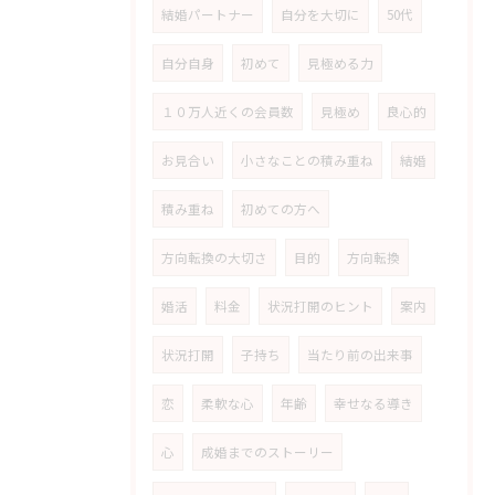
結婚パートナー
自分を大切に
50代
自分自身
初めて
見極める力
１０万人近くの会員数
見極め
良心的
お見合い
小さなことの積み重ね
結婚
積み重ね
初めての方へ
方向転換の大切さ
目的
方向転換
婚活
料金
状況打開のヒント
案内
状況打開
子持ち
当たり前の出来事
恋
柔軟な心
年齢
幸せなる導き
心
成婚までのストーリー