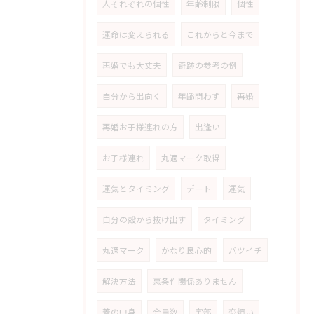
人それぞれの個性
年齢制限
個性
運命は変えられる
これからと今まで
再婚でも大丈夫
奇跡の参考の例
自分から出向く
年齢問わず
再婚
再婚お子様連れの方
出逢い
お子様連れ
丸適マーク取得
運気とタイミング
デート
運気
自分の殻から抜け出す
タイミング
丸適マーク
かなり良心的
バツイチ
解決方法
悪条件関係ありません
蓋の中身
会員数
宇部
恋煩い