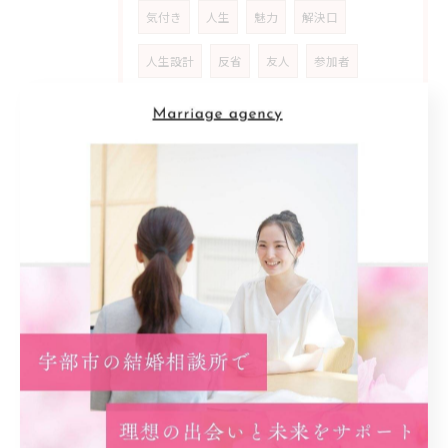
気付き
人生
魅力
解決口
人生設計
反省
友人
参加者
原動力
ストーリー
女性
人生観
自分らしさ
マッチング
満足
地元密着型
信頼感
支援
カウンセリング
アットホーム
雰囲気
安心材料
共感
婚活女性
ライフ
スタイル
多様化
家庭
公務員
生き方
優先
順位
喜び
動機
スタート
事実
カギ
初回