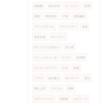
結婚観
自己分析
パートナー
恋愛
理想
希望条件
不安
家族構成
ライフスタイル
アドバイザー
男性
男性目線
オンライン
オンラインお見合い
安心感
フィールドバック
エリア
実体験
マッチングアプリ
入会
独身
アプリ
自分磨き
ポジティブ
努力
聞き上手
アイテム
発展
モチベーション
成婚者
エピソード