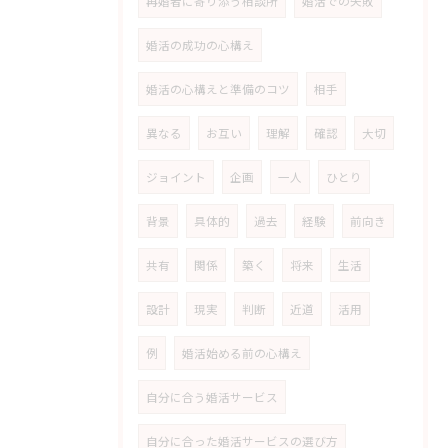
再婚者に寄り添う相談所
婚活での失敗
婚活の成功の心構え
婚活の心構えと準備のコツ
相手
異なる
お互い
理解
確認
大切
ジョイント
企画
一人
ひとり
背景
具体的
過去
経験
前向き
共有
関係
築く
将来
生活
設計
現実
判断
近道
活用
例
婚活始める前の心構え
自分に合う婚活サービス
自分に合った婚活サービスの選び方