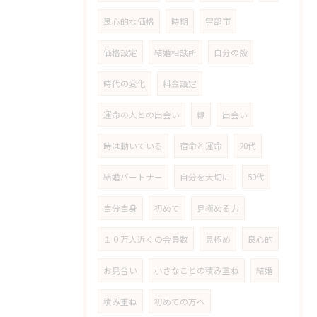
良心的な価格
時期
宇部市
価格設定
結婚相談所
自分の殻
時代の変化
料金設定
運命の人との出会い
縁
出会い
時は動いている
宿命と運命
20代
結婚パートナー
自分を大切に
50代
自分自身
初めて
見極める力
１０万人近くの会員数
見極め
良心的
お見合い
小さなことの積み重ね
結婚
積み重ね
初めての方へ