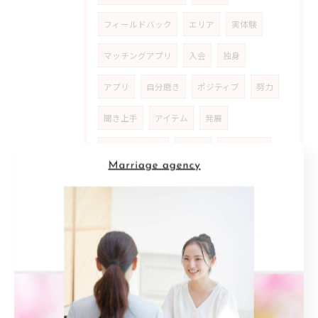
フィールドバック
エリア
実体験
マッチングアプリ
入会
独身
アプリ
自分磨き
ポジティブ
努力
聞き上手
アイテム
発展
モチベーション
成婚者
エピソード
気付き
人生
魅力
解決口
人生設計
反省
友人
参加者
原動力
ストーリー
女性
人生観
自分らしさ
マッチング
満足
地元密着型
信頼感
支援