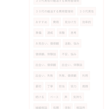
３０代男性の婚活する費用管理術
３０代の婚活する費用管理術
３０代男性
おすすめ
費用
見分け方
効率的
準備
達成
体験
思考
お見合い、価値観
活動、悩み
価値観、体験談
不安、悩み
出会い、価値観
出会い、体験談
出会い、失敗
失敗、価値観
利用
最初
丁寧
担当
協力
周囲
続ける
ペース
声
気持ち
結婚相談
信頼
体制
相談所