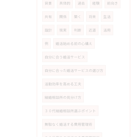
背景
具体的
過去
経験
前向き
共有
関係
築く
将来
生活
設計
現実
判断
近道
活用
例
婚活始める前の心構え
自分に合う婚活サービス
自分に合った婚活サービスの選び方
活動効率を高める工夫
結婚相談所の見分け方
３０代結婚相談所選ぶポイント
無駄なく婚活する費用管理術