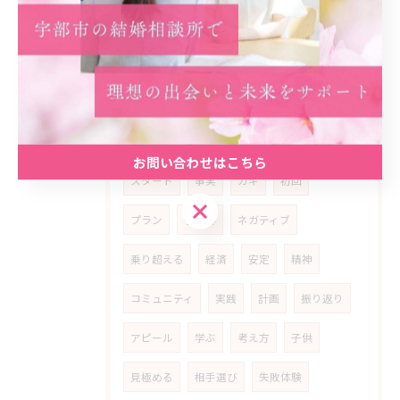
カウンセリング
アットホーム
雰囲気
安心材料
共感
婚活女性
ライフ
スタイル
多様化
家庭
公務員
生き方
優先
順位
喜び
動機
お問い合わせはこちら
スタート
事実
カギ
初回
お問い合わせはこちら
プラン
予想外
ネガティブ
乗り超える
経済
安定
精神
コミュニティ
実践
計画
振り返り
アピール
学ぶ
考え方
子供
見極める
相手選び
失敗体験