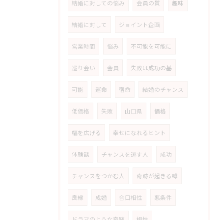
結婚に対しての悩み
会員の質
趣味
結婚に対して
ジョイント企画
営業時間
悩み
不可能を可能に
巡り会い
会員
失敗は成功の基
可能
運命
宿命
結婚のチャンス
低価格
失敗
山口県
価格
幅を広げる
幸せになれるヒント
体験談
チャンスを逃す人
成功
チャンスをつかむ人
奇跡が起きる噂
良縁
成婚
合口相性
悪条件
ドラマのような奇跡
相性