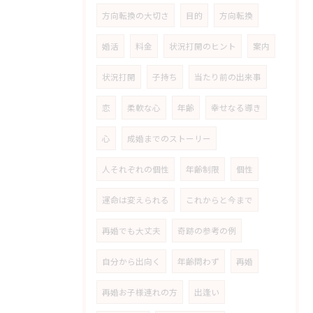
方向転換の大切さ
目的
方向転換
婚活
料金
状況打開のヒント
案内
状況打開
子持ち
当たり前の出来事
恋
柔軟な心
年齢
幸せなる導き
心
成婚までのストーリー
人それぞれの個性
年齢制限
個性
運命は変えられる
これからと今まで
再婚でも大丈夫
奇跡の参考の例
自分から出向く
年齢問わず
再婚
再婚お子様連れの方
出逢い