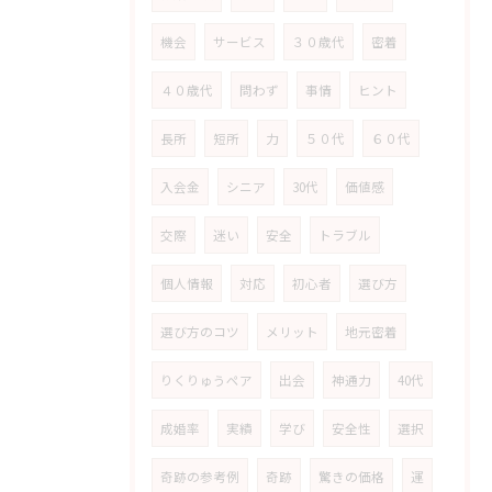
機会
サービス
３０歳代
密着
４０歳代
問わず
事情
ヒント
長所
短所
力
５０代
６０代
入会金
シニア
30代
価値感
交際
迷い
安全
トラブル
個人情報
対応
初心者
選び方
選び方のコツ
メリット
地元密着
りくりゅうペア
出会
神通力
40代
成婚率
実績
学び
安全性
選択
奇跡の参考例
奇跡
驚きの価格
運