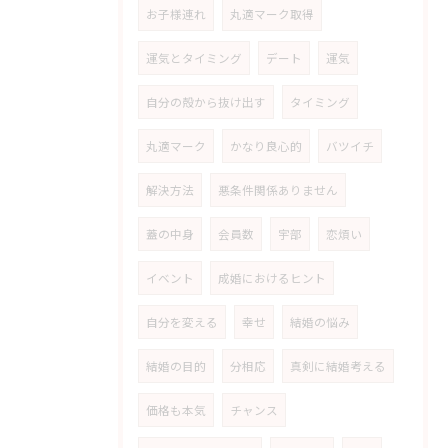
お子様連れ
丸適マーク取得
運気とタイミング
デート
運気
自分の殻から抜け出す
タイミング
丸適マーク
かなり良心的
バツイチ
解決方法
悪条件関係ありません
蓋の中身
会員数
宇部
恋煩い
イベント
成婚におけるヒント
自分を変える
幸せ
結婚の悩み
結婚の目的
分相応
真剣に結婚考える
価格も本気
チャンス