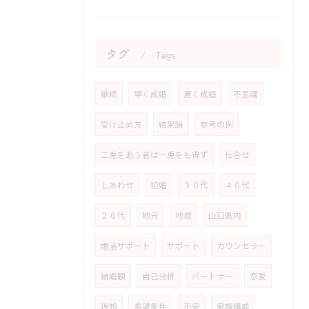
タグ
Tags
継続
早く成婚
遅く成婚
不思議
受け止め方
結果論
参考の例
二兎を追う者は一兎をも得ず
仕合せ
しあわせ
初婚
３０代
４０代
２０代
地元
地域
山口県内
婚活サポート
サポート
カウンセラー
結婚観
自己分析
パートナー
恋愛
理想
希望条件
不安
家族構成