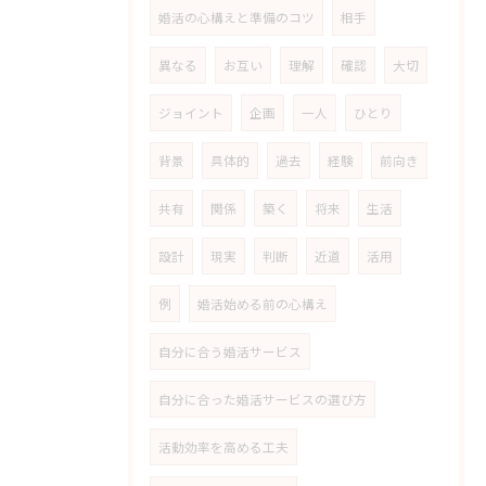
婚活の心構えと準備のコツ
相手
異なる
お互い
理解
確認
大切
ジョイント
企画
一人
ひとり
背景
具体的
過去
経験
前向き
共有
関係
築く
将来
生活
設計
現実
判断
近道
活用
例
婚活始める前の心構え
自分に合う婚活サービス
自分に合った婚活サービスの選び方
活動効率を高める工夫