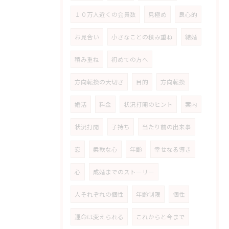
１０万人近くの会員数
見極め
良心的
お見合い
小さなことの積み重ね
結婚
積み重ね
初めての方へ
方向転換の大切さ
目的
方向転換
婚活
料金
状況打開のヒント
案内
状況打開
子持ち
当たり前の出来事
恋
柔軟な心
年齢
幸せなる導き
心
成婚までのストーリー
人それぞれの個性
年齢制限
個性
運命は変えられる
これからと今まで