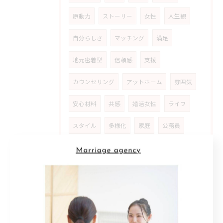
原動力
ストーリー
女性
人生観
自分らしさ
マッチング
満足
地元密着型
信頼感
支援
カウンセリング
アットホーム
雰囲気
安心材料
共感
婚活女性
ライフ
スタイル
多様化
家庭
公務員
生き方
優先
順位
喜び
動機
スタート
事実
カギ
初回
プラン
予想外
ネガティブ
乗り超える
経済
安定
精神