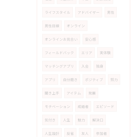
ライフスタイル
アドバイザー
男性
男性目線
オンライン
オンラインお見合い
安心感
フィールドバック
エリア
実体験
マッチングアプリ
入会
独身
アプリ
自分磨き
ポジティブ
努力
聞き上手
アイテム
発展
モチベーション
成婚者
エピソード
気付き
人生
魅力
解決口
人生設計
反省
友人
参加者