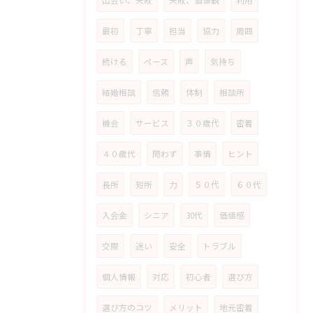
最初
丁寧
担当
協力
周囲
続ける
ペース
声
気持ち
結婚相談
信頼
体制
相談所
機会
サービス
３０歳代
密着
４０歳代
問わず
事情
ヒント
長所
短所
力
５０代
６０代
入会金
シニア
30代
価値感
交際
迷い
安全
トラブル
個人情報
対応
初心者
選び方
選び方のコツ
メリット
地元密着