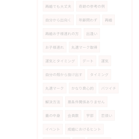
再婚でも大丈夫
奇跡の参考の例
自分から出向く
年齢問わず
再婚
再婚お子様連れの方
出逢い
お子様連れ
丸適マーク取得
運気とタイミング
デート
運気
自分の殻から抜け出す
タイミング
丸適マーク
かなり良心的
バツイチ
解決方法
悪条件関係ありません
蓋の中身
会員数
宇部
恋煩い
イベント
成婚におけるヒント