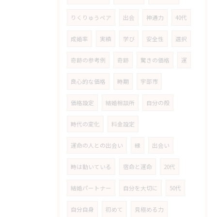
りくりゅうペア
出会
神通力
40代
成婚率
実績
学び
安全性
選択
奇跡の参考例
奇跡
驚きの価格
運
良心的な価格
時期
宇部市
価格設定
結婚相談所
自分の殻
時代の変化
料金設定
運命の人との出会い
縁
出会い
時は動いている
宿命と運命
20代
結婚パートナー
自分を大切に
50代
自分自身
初めて
見極める力