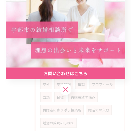
コミュニティ
実践
計画
振り返り
アピール
学ぶ
考え方
子供
見極める
相手選び
失敗体験
ポジティブ思考
婚活の動機
希望
ポイント
家族
価値観
安心
活動
関係性
条件
アドバイス
お問い合わせはこちら
参考
成功体験
相談
プロフィール
お問い合わせはこちら
面談
目標
再婚希望の悩み
再婚者に寄り添う相談所
婚活での失敗
婚活の成功の心構え