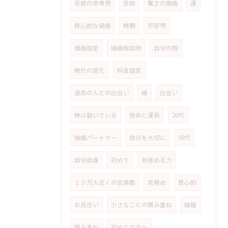
奇跡の参考例
奇跡
驚きの価格
運
良心的な価格
時期
宇部市
価格設定
結婚相談所
自分の殻
時代の変化
料金設定
運命の人との出会い
縁
出会い
時は動いている
宿命と運命
20代
結婚パートナー
自分を大切に
50代
自分自身
初めて
見極める力
１０万人近くの会員数
見極め
良心的
お見合い
小さなことの積み重ね
結婚
積み重ね
初めての方へ