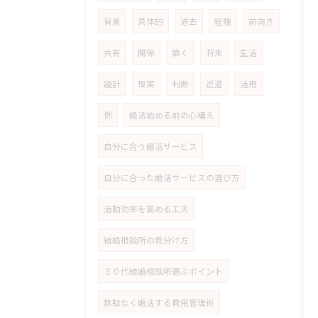
背景
具体的
過去
経験
前向き
共有
関係
築く
将来
生活
設計
現実
判断
近道
活用
例
婚活始める前の心構え
自分に合う婚活サービス
自分に合った婚活サービスの選び方
活動効率を高める工夫
結婚相談所の見分け方
３０代結婚相談所選ぶポイント
無駄なく婚活する費用管理術