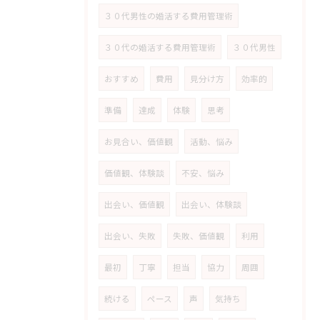
３０代男性の婚活する費用管理術
３０代の婚活する費用管理術
３０代男性
おすすめ
費用
見分け方
効率的
準備
達成
体験
思考
お見合い、価値観
活動、悩み
価値観、体験談
不安、悩み
出会い、価値観
出会い、体験談
出会い、失敗
失敗、価値観
利用
最初
丁寧
担当
協力
周囲
続ける
ペース
声
気持ち