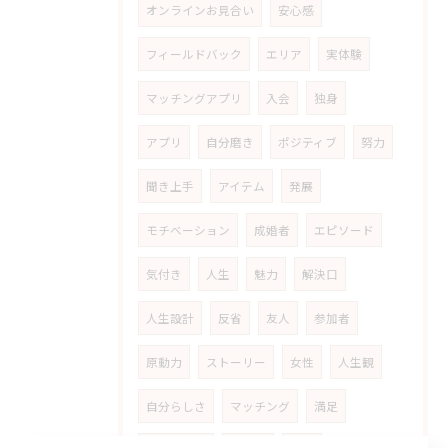
オンラインお見合い
安心感
フィールドバック
エリア
実体験
マッチングアプリ
入会
独身
アプリ
自分磨き
ポジティブ
努力
聞き上手
アイテム
発展
モチベーション
成婚者
エピソード
気付き
人生
魅力
解決口
人生設計
反省
友人
参加者
原動力
ストーリー
女性
人生観
自分らしさ
マッチング
満足