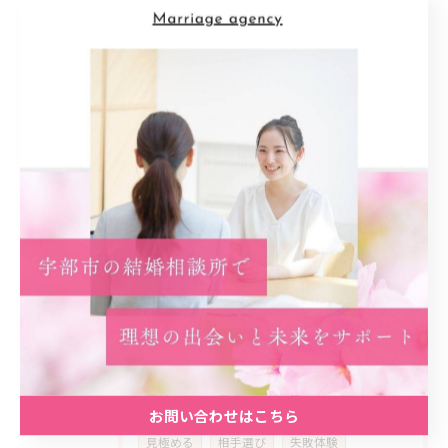
地元密着型
信頼感
支援
カウンセリング
アットホーム
雰囲気
安心材料
共感
婚活女性
ライフ
スタイル
多様化
家庭
公務員
生き方
優先
順位
喜び
動機
スタート
事実
カギ
初回
プラン
予想外
ネガティブ
乗り超える
経済
安定
精神
コミュニティ
実践
計画
振り返り
アピール
学ぶ
考え方
子供
お問い合わせはこちら
見極める
相手選び
失敗体験