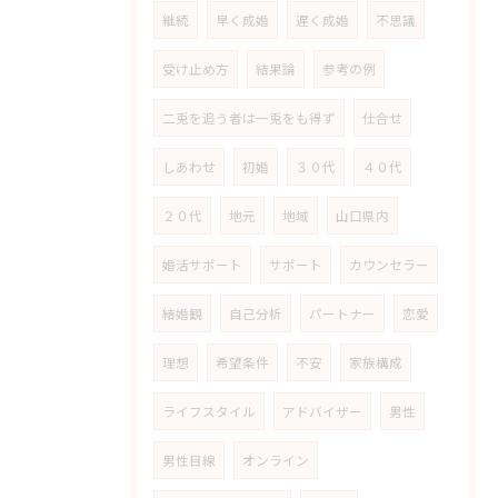
継続
早く成婚
遅く成婚
不思議
受け止め方
結果論
参考の例
二兎を追う者は一兎をも得ず
仕合せ
しあわせ
初婚
３０代
４０代
２０代
地元
地域
山口県内
婚活サポート
サポート
カウンセラー
結婚観
自己分析
パートナー
恋愛
理想
希望条件
不安
家族構成
ライフスタイル
アドバイザー
男性
男性目線
オンライン