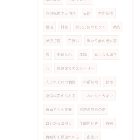
方向転換の大切さ
目的
方向転換
婚活
料金
状況打開のヒント
案内
状況打開
子持ち
当たり前の出来事
恋
柔軟な心
年齢
幸せなる導き
心
成婚までのストーリー
人それぞれの個性
年齢制限
個性
運命は変えられる
これからと今まで
再婚でも大丈夫
奇跡の参考の例
自分から出向く
年齢問わず
再婚
再婚お子様連れの方
出逢い