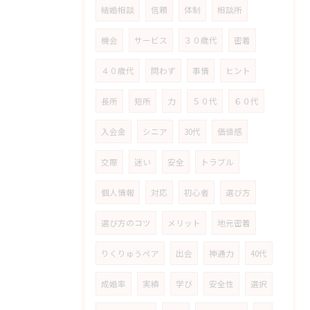
結婚相談
信頼
体制
相談所
機会
サービス
３０歳代
密着
４０歳代
問わず
事情
ヒント
長所
短所
力
５０代
６０代
入会金
シニア
30代
価値感
交際
迷い
安全
トラブル
個人情報
対応
初心者
選び方
選び方のコツ
メリット
地元密着
りくりゅうペア
出会
神通力
40代
成婚率
実績
学び
安全性
選択