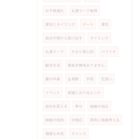
お子様連れ
丸適マーク取得
運気とタイミング
デート
運気
自分の殻から抜け出す
タイミング
丸適マーク
かなり良心的
バツイチ
解決方法
悪条件関係ありません
蓋の中身
会員数
宇部
恋煩い
イベント
成婚におけるヒント
自分を変える
幸せ
結婚の悩み
結婚の目的
分相応
真剣に結婚考える
価格も本気
チャンス