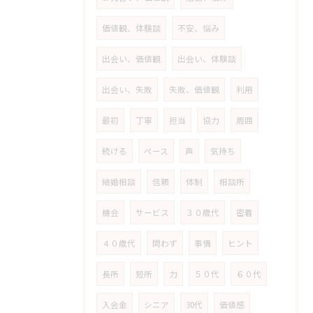
価値観、体験談
不安、悩み
出会い、価値観
出会い、体験談
出会い、失敗
失敗、価値観
利用
最初
丁寧
担当
協力
周囲
続ける
ペース
声
気持ち
結婚相談
信頼
体制
相談所
機会
サービス
３０歳代
密着
４０歳代
問わず
事情
ヒント
長所
短所
力
５０代
６０代
入会金
シニア
30代
価値感