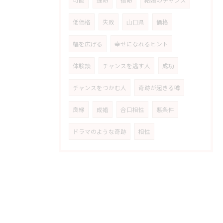
可能
運命
宿命
結婚のチャンス
低価格
失敗
山口県
価格
幅を広げる
幸せになれるヒント
体験談
チャンスを逃す人
成功
チャンスをつかむ人
奇跡が起きる噂
良縁
成婚
合口相性
悪条件
ドラマのような奇跡
相性