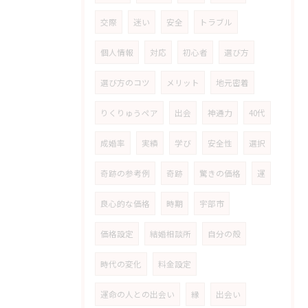
交際
迷い
安全
トラブル
個人情報
対応
初心者
選び方
選び方のコツ
メリット
地元密着
りくりゅうペア
出会
神通力
40代
成婚率
実績
学び
安全性
選択
奇跡の参考例
奇跡
驚きの価格
運
良心的な価格
時期
宇部市
価格設定
結婚相談所
自分の殻
時代の変化
料金設定
運命の人との出会い
縁
出会い