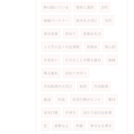
時は動いている
宿命と運命
20代
結婚パートナー
自分を大切に
50代
自分自身
初めて
見極める力
１０万人近くの会員数
見極め
良心的
お見合い
小さなことの積み重ね
結婚
積み重ね
初めての方へ
方向転換の大切さ
目的
方向転換
婚活
料金
状況打開のヒント
案内
状況打開
子持ち
当たり前の出来事
恋
柔軟な心
年齢
幸せなる導き