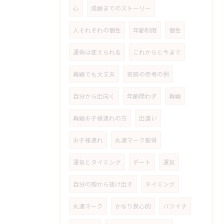
心
成婚までのストーリー
人それぞれの個性
年齢制限
個性
運命は変えられる
これからと今まで
再婚でも大丈夫
奇跡の参考の例
自分から出向く
年齢問わず
再婚
再婚お子様連れの方
出逢い
お子様連れ
丸適マーク取得
運気とタイミング
デート
運気
自分の殻から抜け出す
タイミング
丸適マーク
かなり良心的
バツイチ