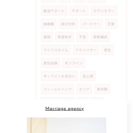
婚活サポート
サポート
カウンセラー
結婚観
自己分析
パートナー
恋愛
理想
希望条件
不安
家族構成
ライフスタイル
アドバイザー
男性
男性目線
オンライン
オンラインお見合い
安心感
フィールドバック
エリア
実体験
マッチングアプリ
入会
独身
アプリ
自分磨き
ポジティブ
努力
聞き上手
アイテム
発展