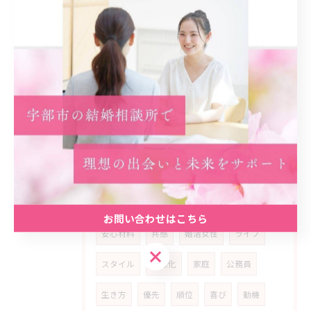
モチベーション
成婚者
エピソード
気付き
人生
魅力
解決口
人生設計
反省
友人
参加者
原動力
ストーリー
女性
人生観
自分らしさ
マッチング
満足
地元密着型
信頼感
支援
カウンセリング
アットホーム
雰囲気
お問い合わせはこちら
安心材料
共感
婚活女性
ライフ
お問い合わせはこちら
スタイル
多様化
家庭
公務員
生き方
優先
順位
喜び
動機