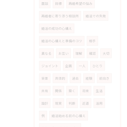
面談
目標
再婚希望の悩み
再婚者に寄り添う相談所
婚活での失敗
婚活の成功の心構え
婚活の心構えと準備のコツ
相手
異なる
お互い
理解
確認
大切
ジョイント
企画
一人
ひとり
背景
具体的
過去
経験
前向き
共有
関係
築く
将来
生活
設計
現実
判断
近道
活用
例
婚活始める前の心構え