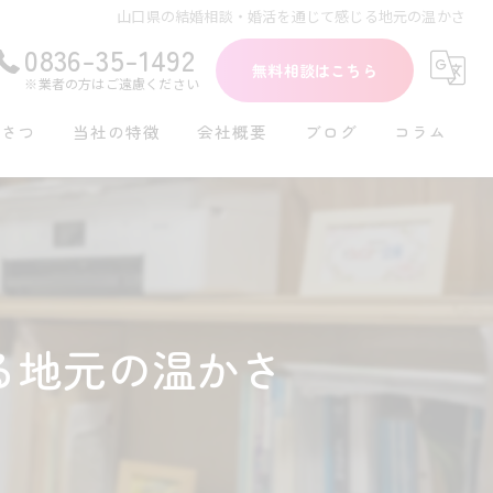
山口県の結婚相談・婚活を通じて感じる地元の温かさ
0836-35-1492
無料相談はこちら
※業者の方はご遠慮ください
いさつ
当社の特徴
会社概要
ブログ
コラム
初めて
30代
40代
る地元の温かさ
再婚
シングル