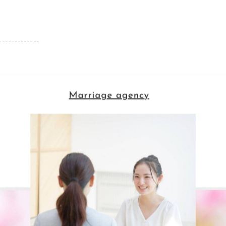
-------------
-------------