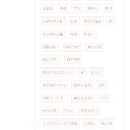
成婚率
実績
学び
安全性
選択
奇跡の参考例
奇跡
驚きの価格
運
良心的な価格
時期
宇部市
価格設定
結婚相談所
自分の殻
時代の変化
料金設定
運命の人との出会い
縁
出会い
時は動いている
宿命と運命
20代
結婚パートナー
自分を大切に
50代
自分自身
初めて
見極める力
１０万人近くの会員数
見極め
良心的