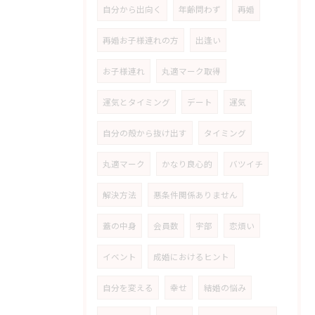
自分から出向く
年齢問わず
再婚
再婚お子様連れの方
出逢い
お子様連れ
丸適マーク取得
運気とタイミング
デート
運気
自分の殻から抜け出す
タイミング
丸適マーク
かなり良心的
バツイチ
解決方法
悪条件関係ありません
蓋の中身
会員数
宇部
恋煩い
イベント
成婚におけるヒント
自分を変える
幸せ
結婚の悩み