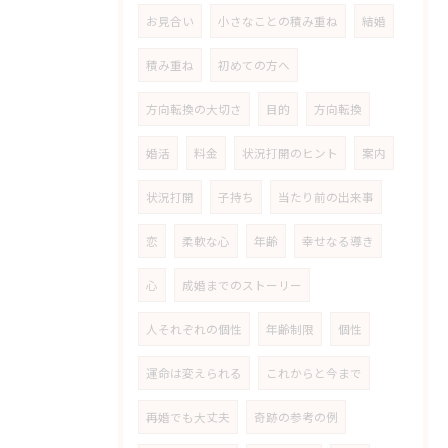
お見合い
小さなことの積み重ね
結婚
積み重ね
初めての方へ
方向転換の大切さ
目的
方向転換
婚活
料金
状況打開のヒント
案内
状況打開
子持ち
当たり前の出来事
恋
柔軟な心
年齢
幸せなる導き
心
成婚までのストーリー
人それぞれの個性
年齢制限
個性
運命は変えられる
これからと今まで
再婚でも大丈夫
奇跡の参考の例