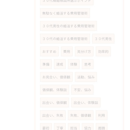
３０代結婚相談所選ぶポイント
無駄なく婚活する費用管理術
３０代男性の婚活する費用管理術
３０代の婚活する費用管理術
３０代男性
おすすめ
費用
見分け方
効率的
準備
達成
体験
思考
お見合い、価値観
活動、悩み
価値観、体験談
不安、悩み
出会い、価値観
出会い、体験談
出会い、失敗
失敗、価値観
利用
最初
丁寧
担当
協力
周囲