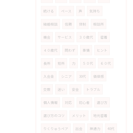
続ける
ペース
声
気持ち
結婚相談
信頼
体制
相談所
機会
サービス
３０歳代
密着
４０歳代
問わず
事情
ヒント
長所
短所
力
５０代
６０代
入会金
シニア
30代
価値感
交際
迷い
安全
トラブル
個人情報
対応
初心者
選び方
選び方のコツ
メリット
地元密着
りくりゅうペア
出会
神通力
40代