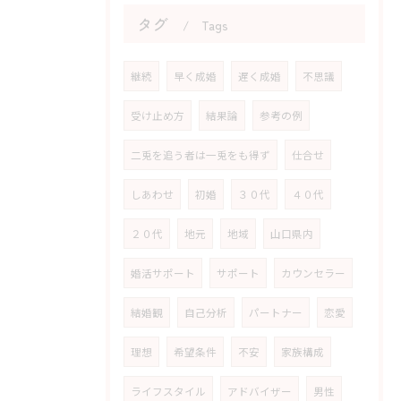
タグ
Tags
継続
早く成婚
遅く成婚
不思議
受け止め方
結果論
参考の例
二兎を追う者は一兎をも得ず
仕合せ
しあわせ
初婚
３０代
４０代
２０代
地元
地域
山口県内
婚活サポート
サポート
カウンセラー
結婚観
自己分析
パートナー
恋愛
理想
希望条件
不安
家族構成
ライフスタイル
アドバイザー
男性