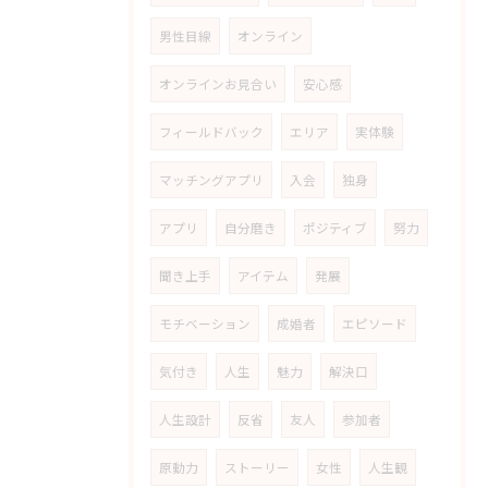
男性目線
オンライン
オンラインお見合い
安心感
フィールドバック
エリア
実体験
マッチングアプリ
入会
独身
アプリ
自分磨き
ポジティブ
努力
聞き上手
アイテム
発展
モチベーション
成婚者
エピソード
気付き
人生
魅力
解決口
人生設計
反省
友人
参加者
原動力
ストーリー
女性
人生観