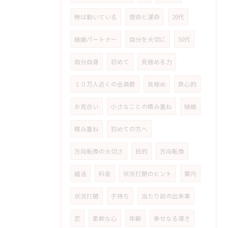
時は動いている
宿命と運命
20代
結婚パートナー
自分を大切に
50代
自分自身
初めて
見極める力
１０万人近くの会員数
見極め
良心的
お見合い
小さなことの積み重ね
結婚
積み重ね
初めての方へ
方向転換の大切さ
目的
方向転換
婚活
料金
状況打開のヒント
案内
状況打開
子持ち
当たり前の出来事
恋
柔軟な心
年齢
幸せなる導き