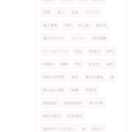
交際
迷い
安全
トラブル
個人情報
対応
初心者
選び方
選び方のコツ
メリット
地元密着
りくりゅうペア
出会
神通力
40代
成婚率
実績
学び
安全性
選択
奇跡の参考例
奇跡
驚きの価格
運
良心的な価格
時期
宇部市
価格設定
結婚相談所
自分の殻
時代の変化
料金設定
運命の人との出会い
縁
出会い