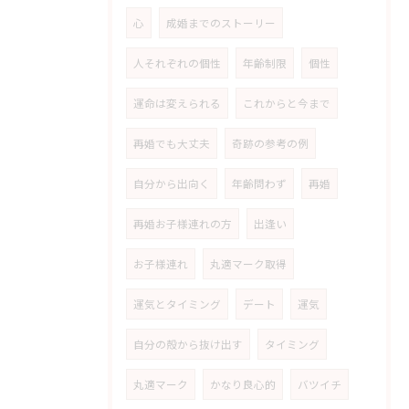
心
成婚までのストーリー
人それぞれの個性
年齢制限
個性
運命は変えられる
これからと今まで
再婚でも大丈夫
奇跡の参考の例
自分から出向く
年齢問わず
再婚
再婚お子様連れの方
出逢い
お子様連れ
丸適マーク取得
運気とタイミング
デート
運気
自分の殻から抜け出す
タイミング
丸適マーク
かなり良心的
バツイチ