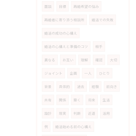
面談
目標
再婚希望の悩み
再婚者に寄り添う相談所
婚活での失敗
婚活の成功の心構え
婚活の心構えと準備のコツ
相手
異なる
お互い
理解
確認
大切
ジョイント
企画
一人
ひとり
背景
具体的
過去
経験
前向き
共有
関係
築く
将来
生活
設計
現実
判断
近道
活用
例
婚活始める前の心構え