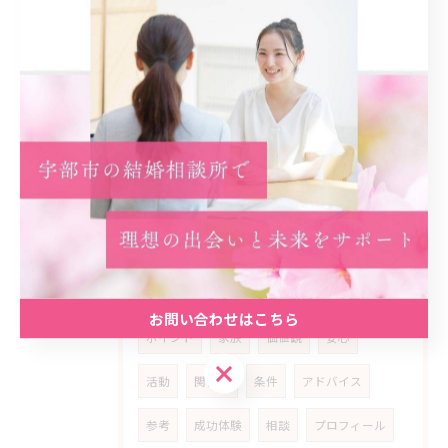
スタート
事実
カギ
初回
プラン
予想外
ネガティブ
乗り超える
経済
安定
精神
コミュニティ
実践
計画
振り返り
アピール
学ぶ
考え方
子供
見極める
相手選び
失敗体験
ポジティブ思考
婚活の動機
希望
お問い合わせはこちら
ポイント
家族
価値観
安心
お問い合わせはこちら
活動
関係性
条件
アドバイス
参考
成功体験
相談
プロフィール