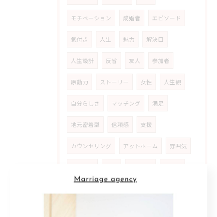
モチベーション
成婚者
エピソード
気付き
人生
魅力
解決口
人生設計
反省
友人
参加者
原動力
ストーリー
女性
人生観
自分らしさ
マッチング
満足
地元密着型
信頼感
支援
カウンセリング
アットホーム
雰囲気
安心材料
共感
婚活女性
ライフ
スタイル
多様化
家庭
公務員
生き方
優先
順位
喜び
動機