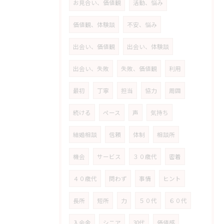
お見合い、価値観
活動、悩み
価値観、体験談
不安、悩み
出会い、価値観
出会い、体験談
出会い、失敗
失敗、価値観
利用
最初
丁寧
担当
協力
周囲
続ける
ペース
声
気持ち
結婚相談
信頼
体制
相談所
機会
サービス
３０歳代
密着
４０歳代
問わず
事情
ヒント
長所
短所
力
５０代
６０代
入会金
シニア
30代
価値感