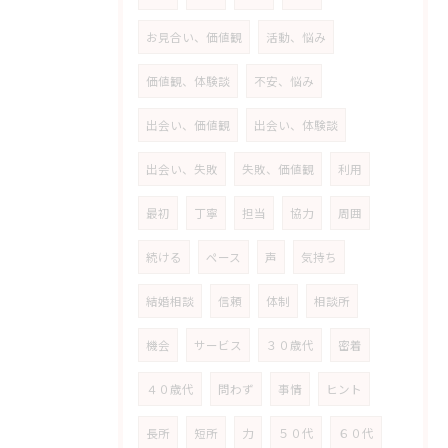
お見合い、価値観
活動、悩み
価値観、体験談
不安、悩み
出会い、価値観
出会い、体験談
出会い、失敗
失敗、価値観
利用
最初
丁寧
担当
協力
周囲
続ける
ペース
声
気持ち
結婚相談
信頼
体制
相談所
機会
サービス
３０歳代
密着
４０歳代
問わず
事情
ヒント
長所
短所
力
５０代
６０代