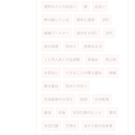
運命の人との出会い
縁
出会い
時は動いている
宿命と運命
20代
結婚パートナー
自分を大切に
50代
自分自身
初めて
見極める力
１０万人近くの会員数
見極め
良心的
お見合い
小さなことの積み重ね
結婚
積み重ね
初めての方へ
方向転換の大切さ
目的
方向転換
婚活
料金
状況打開のヒント
案内
状況打開
子持ち
当たり前の出来事