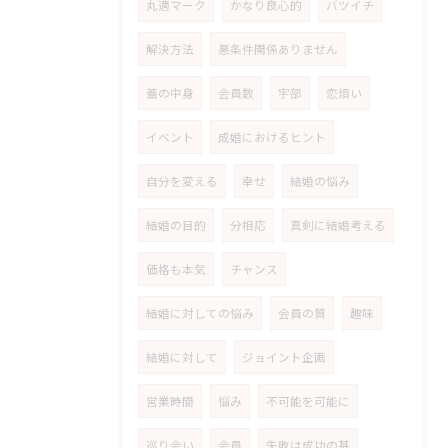
丸適マーク
かなり良心的
バツイチ
解決方法
悪条件関係ありません
蓋の中身
会員数
宇部
恋煩い
イベント
成婚におけるヒント
自分を変える
幸せ
結婚の悩み
結婚の目的
分相応
真剣に結婚考える
価格も本気
チャンス
結婚に対しての悩み
会員の質
趣味
結婚に対して
ジョイント企画
営業時間
悩み
不可能を可能に
巡り会い
会員
失敗は成功の基