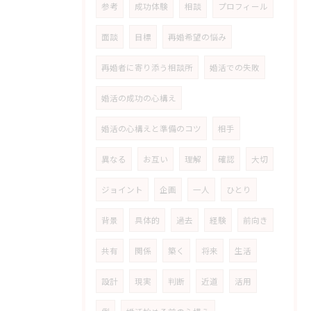
参考
成功体験
相談
プロフィール
面談
目標
再婚希望の悩み
再婚者に寄り添う相談所
婚活での失敗
婚活の成功の心構え
婚活の心構えと準備のコツ
相手
異なる
お互い
理解
確認
大切
ジョイント
企画
一人
ひとり
背景
具体的
過去
経験
前向き
共有
関係
築く
将来
生活
設計
現実
判断
近道
活用