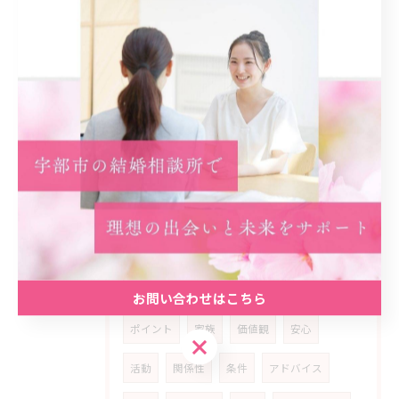
生き方
優先
順位
喜び
動機
スタート
事実
カギ
初回
プラン
予想外
ネガティブ
乗り超える
経済
安定
精神
コミュニティ
実践
計画
振り返り
アピール
学ぶ
考え方
子供
見極める
相手選び
失敗体験
ポジティブ思考
婚活の動機
希望
お問い合わせはこちら
ポイント
家族
価値観
安心
お問い合わせはこちら
活動
関係性
条件
アドバイス