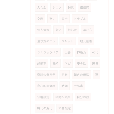
入会金
シニア
30代
価値感
交際
迷い
安全
トラブル
個人情報
対応
初心者
選び方
選び方のコツ
メリット
地元密着
りくりゅうペア
出会
神通力
40代
成婚率
実績
学び
安全性
選択
奇跡の参考例
奇跡
驚きの価格
運
良心的な価格
時期
宇部市
価格設定
結婚相談所
自分の殻
時代の変化
料金設定