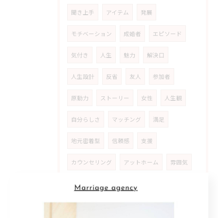
聞き上手
アイテム
発展
モチベーション
成婚者
エピソード
気付き
人生
魅力
解決口
人生設計
反省
友人
参加者
原動力
ストーリー
女性
人生観
自分らしさ
マッチング
満足
地元密着型
信頼感
支援
カウンセリング
アットホーム
雰囲気
安心材料
共感
婚活女性
ライフ
スタイル
多様化
家庭
公務員