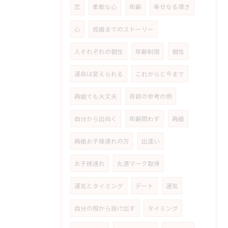
恋
柔軟な心
年齢
幸せなる導き
心
成婚までのストーリー
人それぞれの個性
年齢制限
個性
運命は変えられる
これからと今まで
再婚でも大丈夫
奇跡の参考の例
自分から出向く
年齢問わず
再婚
再婚お子様連れの方
出逢い
お子様連れ
丸適マーク取得
運気とタイミング
デート
運気
自分の殻から抜け出す
タイミング