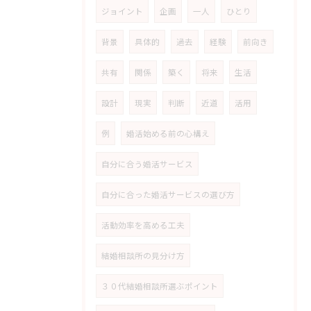
ジョイント
企画
一人
ひとり
背景
具体的
過去
経験
前向き
共有
関係
築く
将来
生活
設計
現実
判断
近道
活用
例
婚活始める前の心構え
自分に合う婚活サービス
自分に合った婚活サービスの選び方
活動効率を高める工夫
結婚相談所の見分け方
３０代結婚相談所選ぶポイント