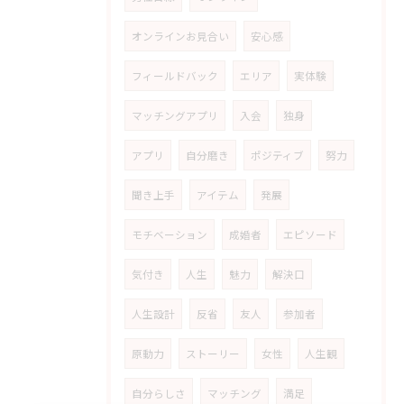
オンラインお見合い
安心感
フィールドバック
エリア
実体験
マッチングアプリ
入会
独身
アプリ
自分磨き
ポジティブ
努力
聞き上手
アイテム
発展
モチベーション
成婚者
エピソード
気付き
人生
魅力
解決口
人生設計
反省
友人
参加者
原動力
ストーリー
女性
人生観
自分らしさ
マッチング
満足