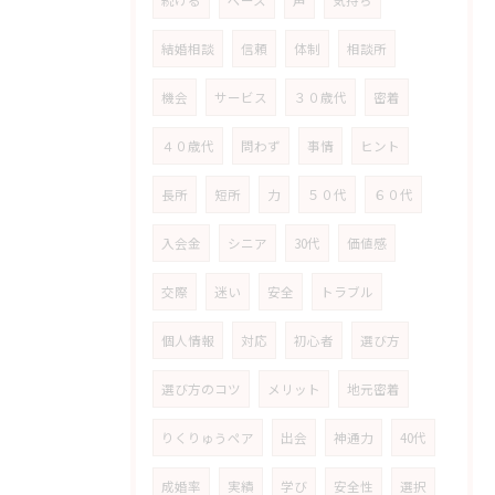
結婚相談
信頼
体制
相談所
機会
サービス
３０歳代
密着
４０歳代
問わず
事情
ヒント
長所
短所
力
５０代
６０代
入会金
シニア
30代
価値感
交際
迷い
安全
トラブル
個人情報
対応
初心者
選び方
選び方のコツ
メリット
地元密着
りくりゅうペア
出会
神通力
40代
成婚率
実績
学び
安全性
選択