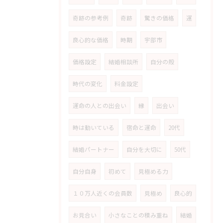
奇跡の参考例
奇跡
驚きの価格
運
良心的な価格
時期
宇部市
価格設定
結婚相談所
自分の殻
時代の変化
料金設定
運命の人との出会い
縁
出会い
時は動いている
宿命と運命
20代
結婚パートナー
自分を大切に
50代
自分自身
初めて
見極める力
１０万人近くの会員数
見極め
良心的
お見合い
小さなことの積み重ね
結婚