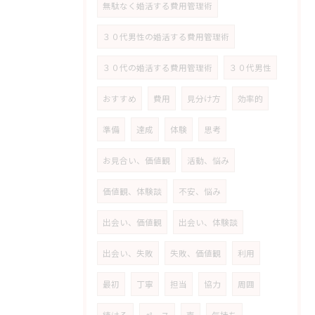
無駄なく婚活する費用管理術
３０代男性の婚活する費用管理術
３０代の婚活する費用管理術
３０代男性
おすすめ
費用
見分け方
効率的
準備
達成
体験
思考
お見合い、価値観
活動、悩み
価値観、体験談
不安、悩み
出会い、価値観
出会い、体験談
出会い、失敗
失敗、価値観
利用
最初
丁寧
担当
協力
周囲
続ける
ペース
声
気持ち