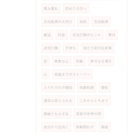
積み重ね
初めての方へ
方向転換の大切さ
目的
方向転換
婚活
料金
状況打開のヒント
案内
状況打開
子持ち
当たり前の出来事
恋
柔軟な心
年齢
幸せなる導き
心
成婚までのストーリー
人それぞれの個性
年齢制限
個性
運命は変えられる
これからと今まで
再婚でも大丈夫
奇跡の参考の例
自分から出向く
年齢問わず
再婚