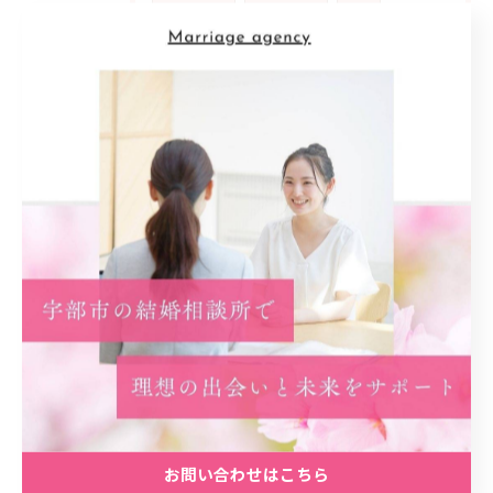
地元密着型
信頼感
支援
カウンセリング
アットホーム
雰囲気
安心材料
共感
婚活女性
ライフ
スタイル
多様化
家庭
公務員
生き方
優先
順位
喜び
動機
スタート
事実
カギ
初回
プラン
予想外
ネガティブ
乗り超える
経済
安定
精神
コミュニティ
実践
計画
振り返り
お問い合わせはこちら
アピール
学ぶ
考え方
子供