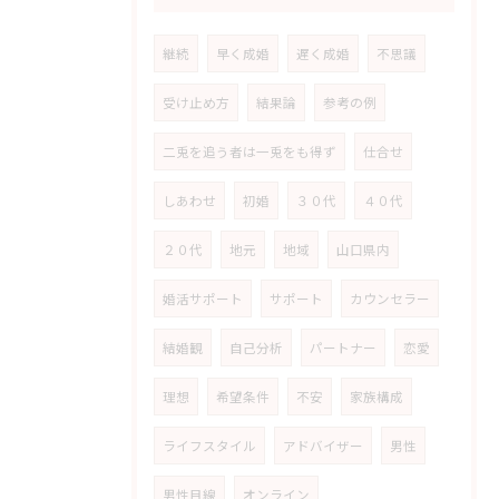
継続
早く成婚
遅く成婚
不思議
受け止め方
結果論
参考の例
二兎を追う者は一兎をも得ず
仕合せ
しあわせ
初婚
３０代
４０代
２０代
地元
地域
山口県内
婚活サポート
サポート
カウンセラー
結婚観
自己分析
パートナー
恋愛
理想
希望条件
不安
家族構成
ライフスタイル
アドバイザー
男性
男性目線
オンライン