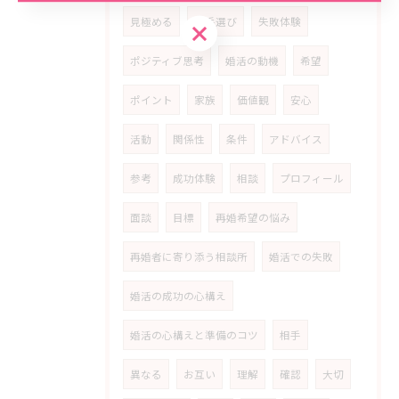
見極める
相手選び
失敗体験
お問い合わせはこちら
ポジティブ思考
婚活の動機
希望
ポイント
家族
価値観
安心
活動
関係性
条件
アドバイス
参考
成功体験
相談
プロフィール
面談
目標
再婚希望の悩み
再婚者に寄り添う相談所
婚活での失敗
婚活の成功の心構え
婚活の心構えと準備のコツ
相手
異なる
お互い
理解
確認
大切