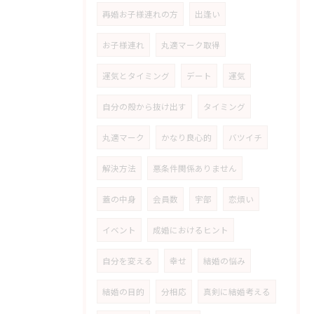
再婚お子様連れの方
出逢い
お子様連れ
丸適マーク取得
運気とタイミング
デート
運気
自分の殻から抜け出す
タイミング
丸適マーク
かなり良心的
バツイチ
解決方法
悪条件関係ありません
蓋の中身
会員数
宇部
恋煩い
イベント
成婚におけるヒント
自分を変える
幸せ
結婚の悩み
結婚の目的
分相応
真剣に結婚考える