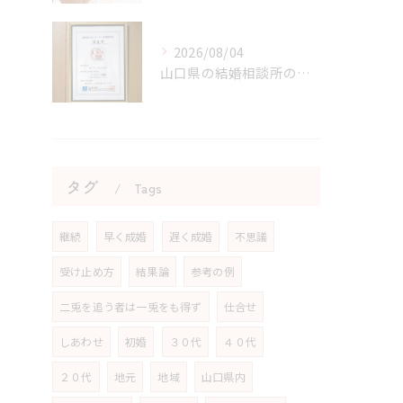
2026/08/04
山口県の結婚相談所のサポートで不安が解消できる理由
タグ
Tags
継続
早く成婚
遅く成婚
不思議
受け止め方
結果論
参考の例
二兎を追う者は一兎をも得ず
仕合せ
しあわせ
初婚
３０代
４０代
２０代
地元
地域
山口県内