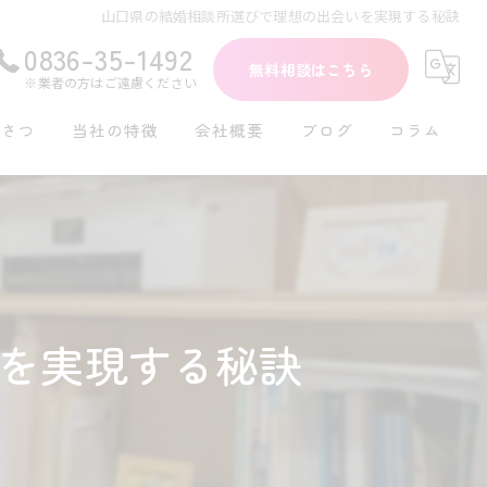
山口県の結婚相談所選びで理想の出会いを実現する秘訣
0836-35-1492
無料相談はこちら
※業者の方はご遠慮ください
いさつ
当社の特徴
会社概要
ブログ
コラム
初めて
30代
40代
を実現する秘訣
再婚
シングル