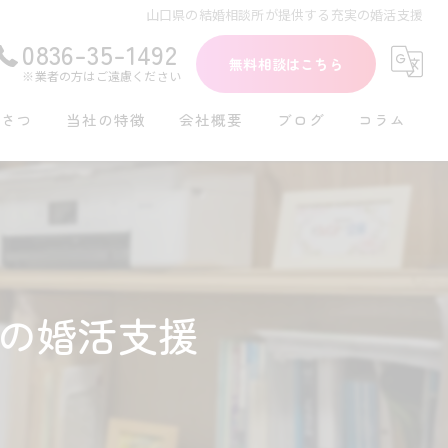
山口県の結婚相談所が提供する充実の婚活支援
0836-35-1492
無料相談はこちら
※業者の方はご遠慮ください
いさつ
当社の特徴
会社概要
ブログ
コラム
初めて
30代
40代
の婚活支援
再婚
シングル