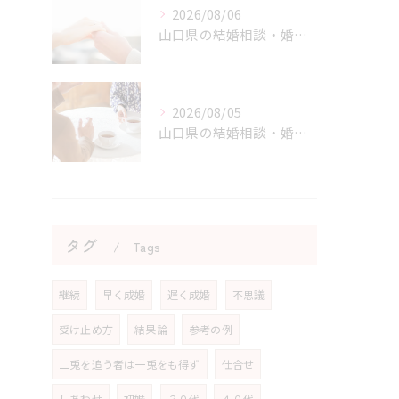
2026/08/06
山口県の結婚相談・婚活の自己肯定感を高める実践アドバイス
2026/08/05
山口県の結婚相談・婚活の成功に直結する考え方の切り替え方
タグ
Tags
継続
早く成婚
遅く成婚
不思議
受け止め方
結果論
参考の例
二兎を追う者は一兎をも得ず
仕合せ
しあわせ
初婚
３０代
４０代