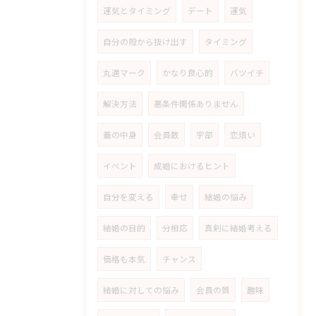
運気とタイミング
デート
運気
自分の殻から抜け出す
タイミング
丸適マーク
かなり良心的
バツイチ
解決方法
悪条件関係ありません
蓋の中身
会員数
宇部
恋煩い
イベント
成婚におけるヒント
自分を変える
幸せ
結婚の悩み
結婚の目的
分相応
真剣に結婚考える
価格も本気
チャンス
結婚に対しての悩み
会員の質
趣味