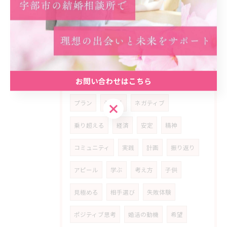
安心材料
共感
婚活女性
ライフ
スタイル
多様化
家庭
公務員
生き方
優先
順位
喜び
動機
お問い合わせはこちら
スタート
事実
カギ
初回
プラン
予想外
ネガティブ
お問い合わせはこちら
乗り超える
経済
安定
精神
コミュニティ
実践
計画
振り返り
アピール
学ぶ
考え方
子供
見極める
相手選び
失敗体験
ポジティブ思考
婚活の動機
希望