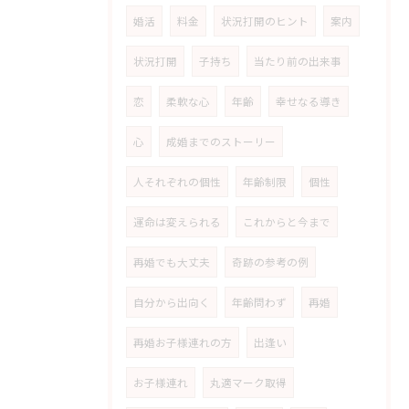
婚活
料金
状況打開のヒント
案内
状況打開
子持ち
当たり前の出来事
恋
柔軟な心
年齢
幸せなる導き
心
成婚までのストーリー
人それぞれの個性
年齢制限
個性
運命は変えられる
これからと今まで
再婚でも大丈夫
奇跡の参考の例
自分から出向く
年齢問わず
再婚
再婚お子様連れの方
出逢い
お子様連れ
丸適マーク取得