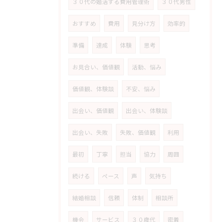
３０代の婚活する費用管理術
３０代男性
おすすめ
費用
見分け方
効率的
準備
達成
体験
思考
お見合い、価値観
活動、悩み
価値観、体験談
不安、悩み
出会い、価値観
出会い、体験談
出会い、失敗
失敗、価値観
利用
最初
丁寧
担当
協力
周囲
続ける
ペース
声
気持ち
結婚相談
信頼
体制
相談所
機会
サービス
３０歳代
密着