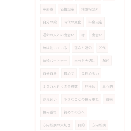
宇部市
価格設定
結婚相談所
自分の殻
時代の変化
料金設定
運命の人との出会い
縁
出会い
時は動いている
宿命と運命
20代
結婚パートナー
自分を大切に
50代
自分自身
初めて
見極める力
１０万人近くの会員数
見極め
良心的
お見合い
小さなことの積み重ね
結婚
積み重ね
初めての方へ
方向転換の大切さ
目的
方向転換