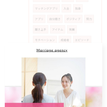
マッチングアプリ
入会
独身
アプリ
自分磨き
ポジティブ
努力
聞き上手
アイテム
発展
モチベーション
成婚者
エピソード
気付き
人生
魅力
解決口
人生設計
反省
友人
参加者
原動力
ストーリー
女性
人生観
自分らしさ
マッチング
満足
地元密着型
信頼感
支援
カウンセリング
アットホーム
雰囲気