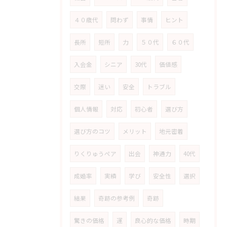
４０歳代
問わず
事情
ヒント
長所
短所
力
５０代
６０代
入会金
シニア
30代
価値感
交際
迷い
安全
トラブル
個人情報
対応
初心者
選び方
選び方のコツ
メリット
地元密着
りくりゅうペア
出会
神通力
40代
成婚率
実績
学び
安全性
選択
結果
奇跡の参考例
奇跡
驚きの価格
運
良心的な価格
時期