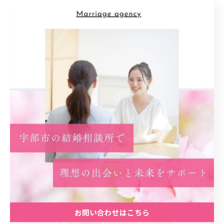
地元密着型
信頼感
支援
カウンセリング
アットホーム
雰囲気
安心材料
共感
婚活女性
ライフ
スタイル
多様化
家庭
公務員
生き方
優先
順位
喜び
動機
スタート
事実
カギ
初回
プラン
予想外
ネガティブ
乗り超える
経済
安定
精神
コミュニティ
実践
計画
振り返り
アピール
学ぶ
考え方
子供
お問い合わせはこちら