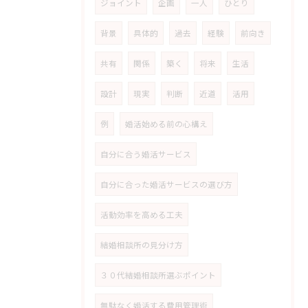
ジョイント
企画
一人
ひとり
背景
具体的
過去
経験
前向き
共有
関係
築く
将来
生活
設計
現実
判断
近道
活用
例
婚活始める前の心構え
自分に合う婚活サービス
自分に合った婚活サービスの選び方
活動効率を高める工夫
結婚相談所の見分け方
３０代結婚相談所選ぶポイント
無駄なく婚活する費用管理術