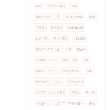
結果
奇跡の参考例
奇跡
驚きの価格
運
良心的な価格
時期
宇部市
価格設定
結婚相談所
自分の殻
時代の変化
料金設定
運命の人との出会い
縁
出会い
時は動いている
宿命と運命
20代
結婚パートナー
自分を大切に
50代
自分自身
初めて
見極める力
１０万人近くの会員数
見極め
良心的
お見合い
小さなことの積み重ね
結婚