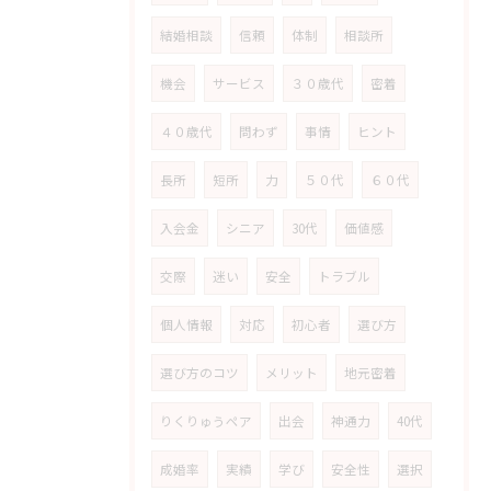
結婚相談
信頼
体制
相談所
機会
サービス
３０歳代
密着
４０歳代
問わず
事情
ヒント
長所
短所
力
５０代
６０代
入会金
シニア
30代
価値感
交際
迷い
安全
トラブル
個人情報
対応
初心者
選び方
選び方のコツ
メリット
地元密着
りくりゅうペア
出会
神通力
40代
成婚率
実績
学び
安全性
選択