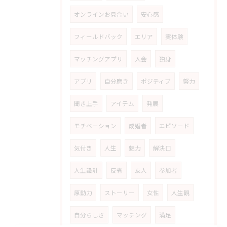
オンラインお見合い
安心感
フィールドバック
エリア
実体験
マッチングアプリ
入会
独身
アプリ
自分磨き
ポジティブ
努力
聞き上手
アイテム
発展
モチベーション
成婚者
エピソード
気付き
人生
魅力
解決口
人生設計
反省
友人
参加者
原動力
ストーリー
女性
人生観
自分らしさ
マッチング
満足