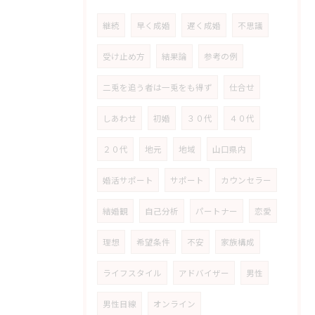
継続
早く成婚
遅く成婚
不思議
受け止め方
結果論
参考の例
二兎を追う者は一兎をも得ず
仕合せ
しあわせ
初婚
３０代
４０代
２０代
地元
地域
山口県内
婚活サポート
サポート
カウンセラー
結婚観
自己分析
パートナー
恋愛
理想
希望条件
不安
家族構成
ライフスタイル
アドバイザー
男性
男性目線
オンライン