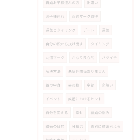
再婚お子様連れの方
出逢い
お子様連れ
丸適マーク取得
運気とタイミング
デート
運気
自分の殻から抜け出す
タイミング
丸適マーク
かなり良心的
バツイチ
解決方法
悪条件関係ありません
蓋の中身
会員数
宇部
恋煩い
イベント
成婚におけるヒント
自分を変える
幸せ
結婚の悩み
結婚の目的
分相応
真剣に結婚考える
価格も本気
チャンス