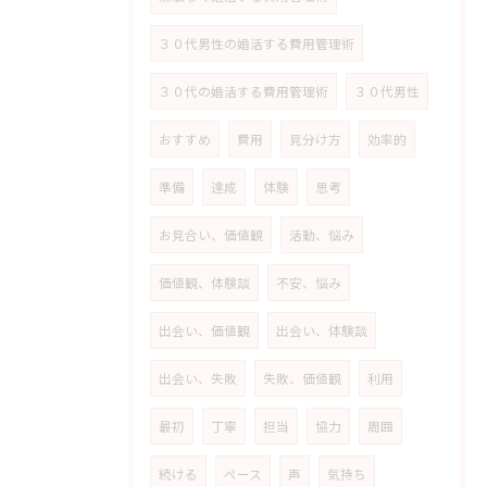
３０代男性の婚活する費用管理術
３０代の婚活する費用管理術
３０代男性
おすすめ
費用
見分け方
効率的
準備
達成
体験
思考
お見合い、価値観
活動、悩み
価値観、体験談
不安、悩み
出会い、価値観
出会い、体験談
出会い、失敗
失敗、価値観
利用
最初
丁寧
担当
協力
周囲
続ける
ペース
声
気持ち