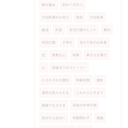
積み重ね
初めての方へ
方向転換の大切さ
目的
方向転換
婚活
料金
状況打開のヒント
案内
状況打開
子持ち
当たり前の出来事
恋
柔軟な心
年齢
幸せなる導き
心
成婚までのストーリー
人それぞれの個性
年齢制限
個性
運命は変えられる
これからと今まで
再婚でも大丈夫
奇跡の参考の例
自分から出向く
年齢問わず
再婚