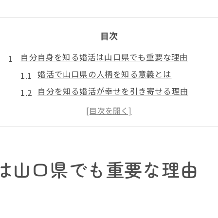
目次
自分自身を知る婚活は山口県でも重要な理由
婚活で山口県の人柄を知る意義とは
自分を知る婚活が幸せを引き寄せる理由
婚活と山口県の地域性の関係に注目
やまぐち結婚応縁企業と自己理解の必要性
理想を叶えるための自己理解と婚活の関係性
婚活と自己理解の深さが理想実現への鍵
は山口県でも重要な理由
マッチングアプリ山口活用前の自己分析法
婚活で理想像を明確にする実践的アプローチ
結婚観整理が婚活成功を導く理由