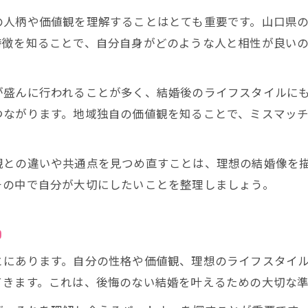
やまぐち結婚応援団利用前の価値観チェック
の人柄や価値観を理解することはとても重要です。山口県
山口県で始めるなら押さえておきたい婚活の基本
特徴を知ることで、自分自身がどのような人と相性が良い
山口で婚活を始める際の基本ポイント
婚活の3ヶ月ルールを活かす自己管理術
が盛んに行われることが多く、結婚後のライフスタイルに
価値観の棚卸しが婚活成功への第一歩となる理由
つながります。地域独自の価値観を知ることで、ミスマッ
婚活で価値観を整理する具体的な方法
理想の結婚像を明確にする価値観の棚卸し
観との違いや共通点を見つめ直すことは、理想の結婚像を
婚活に役立つ自己分析と価値観リストアップ
その中で自分が大切にしたいことを整理しましょう。
山口の婚活で失敗しない価値観共有のコツ
婚活前に振り返る大切な価値観のポイント
由
自分に合う婚活スタイル発見のヒントを紹介
とにあります。自分の性格や価値観、理想のライフスタイ
婚活で自分に合う方法を見つけるヒント集
てきます。これは、後悔のない結婚を叶えるための大切な準
婚活で疲れない自分らしさを見つける方法