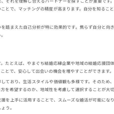
ば、それを理解し合えるパートナーを探すことが重要です
納得できる婚活を叶える自己分析のコツ
つことで、マッチングの精度が高まります。自分を知るこ
婚活で納得感を得るための自己分析手法
婚活3ヶ月ルールを意識した自己理解の進め方
いを踏まえた自己分析が特に効果的です。焦らず自分と向
婚活を長続きさせる自己分析の習慣づくり
う。
婚活で後悔しないための自分棚卸し術
婚活成功へ導く現実的な自己分析の方法
す。たとえば、やまぐち結婚応縁企業や地域の結婚応援団
お問い合わせはこちら
お問い合わせはこちら
ることで、安心して出会いの機会を増やすことができます。
存しており、生活スタイルや価値観も多様です。そのため
い方を希望するのか、地域性を考慮して選択することが大
支援を上手に活用することで、スムーズな婚活が可能にな
しょう。