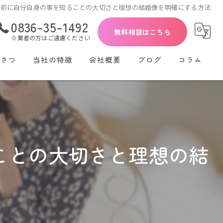
る前に自分自身の事を知ることの大切さと理想の結婚像を明確にする方法
0836-35-1492
無料相談はこちら
※業者の方はご遠慮ください
いさつ
当社の特徴
会社概要
ブログ
コラム
初めて
30代
40代
ことの大切さと理想の結
再婚
シングル