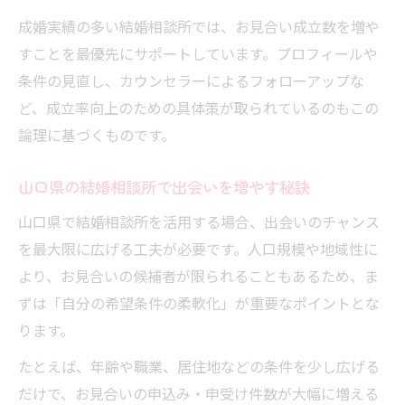
写真や自己PRが与える印象と改善ポイント
成婚実績の多い結婚相談所では、お見合い成立数を増や
すことを最優先にサポートしています。プロフィールや
山口県でお見合いが成立しない現実的な要
条件の見直し、カウンセラーによるフォローアップな
因
ど、成立率向上のための具体策が取られているのもこの
山口県で婚活成功へ一歩踏み出す方法
論理に基づくものです。
山口県で結婚相談所を選ぶ際のチェックポ
イント
山口県の結婚相談所で出会いを増やす秘訣
40代50代が山口県で婚活を成功させる方法
山口県で結婚相談所を活用する場合、出会いのチャンス
結婚相談所とマッチングイベントの使い分
を最大限に広げる工夫が必要です。人口規模や地域性に
け方
より、お見合いの候補者が限られることもあるため、ま
プロフィール改善で可能性を広げるコツ
ずは「自分の希望条件の柔軟化」が重要なポイントとな
結婚相談所で選ばれるプロフィール作成の
ります。
極意
たとえば、年齢や職業、居住地などの条件を少し広げる
写真と自己PRが成婚率に与える影響分析
だけで、お見合いの申込み・申受け件数が大幅に増える