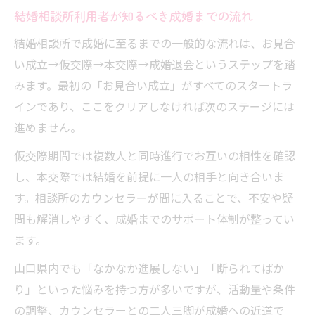
結婚相談所利用者が知るべき成婚までの流れ
結婚相談所で成婚に至るまでの一般的な流れは、お見合
い成立→仮交際→本交際→成婚退会というステップを踏
みます。最初の「お見合い成立」がすべてのスタートラ
インであり、ここをクリアしなければ次のステージには
進めません。
仮交際期間では複数人と同時進行でお互いの相性を確認
し、本交際では結婚を前提に一人の相手と向き合いま
す。相談所のカウンセラーが間に入ることで、不安や疑
問も解消しやすく、成婚までのサポート体制が整ってい
ます。
山口県内でも「なかなか進展しない」「断られてばか
り」といった悩みを持つ方が多いですが、活動量や条件
の調整、カウンセラーとの二人三脚が成婚への近道で