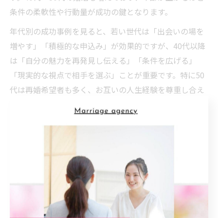
条件の柔軟性や行動量が成功の鍵となります。
年代別の成功事例を見ると、若い世代は「出会いの場を
増やす」「積極的な申込み」が効果的ですが、40代以降
は「自分の魅力を再発見し伝える」「条件を広げる」
「現実的な視点で相手を選ぶ」ことが重要です。特に50
代は再婚希望者も多く、お互いの人生経験を尊重し合え
る相手探しがポイントです。
年代ごとの婚活戦略を立て、ライフステージや希望に合
わせて柔軟に考えることが、山口県での成婚率向上に直
結します。自分がどの年代に属するかを把握し、それぞ
れの強みや課題を意識した活動が成功への最短ルートで
す。