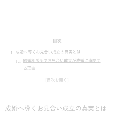
目次
成婚へ導くお見合い成立の真実とは
結婚相談所でお見合い成立が成婚に直結す
る理由
山口県の結婚相談所で出会いを増やす秘訣
IBJのデータで見るお見合い成立率の現実
お見合い成立が成婚率を左右する仕組み解
説
成婚へ導くお見合い成立の真実とは
結婚相談所利用者が知るべき成婚までの流