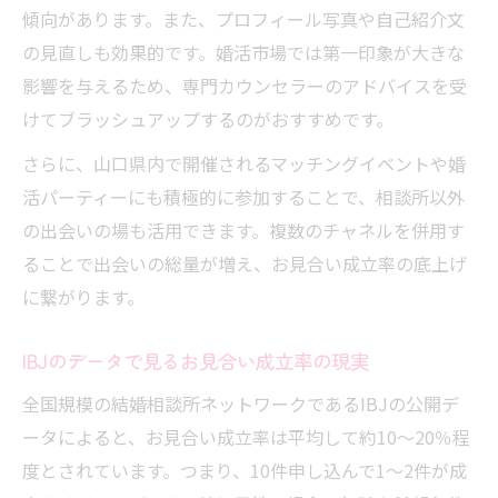
年代別プロフィール改善でお見合い成立率
傾向があります。また、プロフィール写真や自己紹介文
アップ
の見直しも効果的です。婚活市場では第一印象が大きな
結婚相談所で避けたいNGプロフィール例
影響を与えるため、専門カウンセラーのアドバイスを受
山口県の婚活で有効な自己PRポイント解説
けてブラッシュアップするのがおすすめです。
行動量が成婚を左右する理由に迫る
さらに、山口県内で開催されるマッチングイベントや婚
結婚相談所での活動量と成婚率の相関を解
活パーティーにも積極的に参加することで、相談所以外
説
の出会いの場も活用できます。複数のチャネルを併用す
申し込み数とお見合い成立数の現実的な目
ることで出会いの総量が増え、お見合い成立率の底上げ
安
に繋がります。
山口県で成果を出すための行動量のコツ
IBJのデータで見るお見合い成立率の現実
成婚に近づくための継続的な活動習慣とは
全国規模の結婚相談所ネットワークであるIBJの公開デ
断られても前進できる結婚相談所活用法
ータによると、お見合い成立率は平均して約10～20％程
度とされています。つまり、10件申し込んで1～2件が成