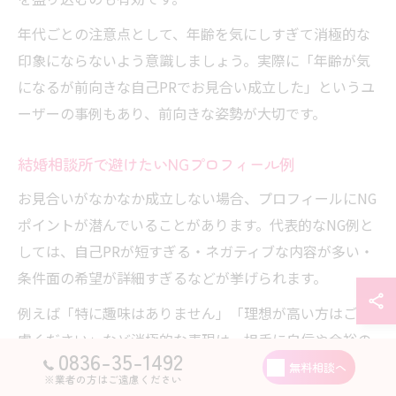
年代ごとの注意点として、年齢を気にしすぎて消極的な
印象にならないよう意識しましょう。実際に「年齢が気
になるが前向きな自己PRでお見合い成立した」というユ
ーザーの事例もあり、前向きな姿勢が大切です。
結婚相談所で避けたいNGプロフィール例
お見合いがなかなか成立しない場合、プロフィールにNG
ポイントが潜んでいることがあります。代表的なNG例と
しては、自己PRが短すぎる・ネガティブな内容が多い・
条件面の希望が詳細すぎるなどが挙げられます。
例えば「特に趣味はありません」「理想が高い方はご遠
慮ください」など消極的な表現は、相手に自信や余裕の
0836-35-1492
なさを印象づけてしまいます。また、年収や容姿など条
無料相談へ
※業者の方はご遠慮ください
件面ばかりを強調すると、本来の人柄が伝わりにくくな