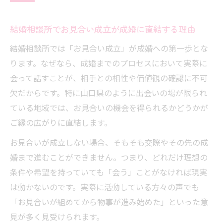
れ
データで読む結婚相談所の現状分析
結婚相談所でお見合い成立が成婚に直結する理由
結婚相談所の成婚率を左右する活動量の実
結婚相談所では「お見合い成立」が成婚への第一歩とな
態
ります。なぜなら、成婚までのプロセスにおいて実際に
山口県の結婚相談所ランキングと現状比較
会って話すことが、相手との相性や価値観の確認に不可
IBJで分かる男性お見合い成立率のデータ分
欠だからです。特に山口県のように出会いの場が限られ
析
ている地域では、お見合いの機会を得られるかどうかが
山口県の婚活年代別成婚傾向と成功の鍵
ご縁の広がりに直結します。
お見合いが成立しない理由を検証する
お見合いが成立しない場合、そもそも交際やその先の成
結婚相談所で断られる理由ランキングとは
婚まで進むことができません。つまり、どれだけ理想の
条件や希望を持っていても「会う」ことがなければ現実
プロフィールで差がつくお見合い成立率の
は動かないのです。実際に活動している方々の声でも
秘密
「お見合いが組めてから物事が進み始めた」といった意
年齢とお見合い成立の関係を結婚相談所目
見が多く見受けられます。
線で解説