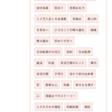
自分自身
初めて
見極める力
１０万人近くの会員数
見極め
良心的
お見合い
小さなことの積み重ね
結婚
積み重ね
初めての方へ
方向転換の大切さ
目的
方向転換
婚活
料金
状況打開のヒント
案内
状況打開
子持ち
当たり前の出来事
恋
柔軟な心
年齢
幸せなる導き
心
成婚までのストーリー
人それぞれの個性
年齢制限
個性