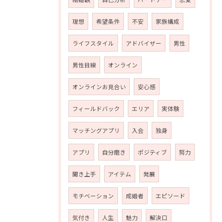
理想
希望条件
不安
家族構成
ライフスタイル
アドバイザー
男性
男性目線
オンライン
オンラインお見合い
安心感
フィールドバック
エリア
実体験
マッチングアプリ
入会
独身
アプリ
自分磨き
ポジティブ
努力
聞き上手
アイテム
発展
モチベーション
成婚者
エピソード
気付き
人生
魅力
解決口