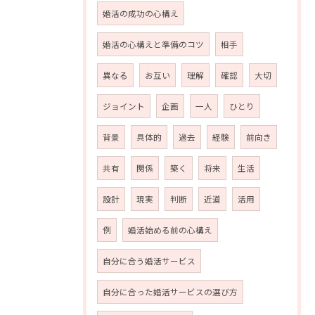
婚活の成功の心構え
婚活の心構えと準備のコツ
相手
異なる
お互い
理解
確認
大切
ジョイント
企画
一人
ひとり
背景
具体的
過去
経験
前向き
共有
関係
築く
将来
生活
設計
現実
判断
近道
活用
例
婚活始める前の心構え
自分に合う婚活サービス
自分に合った婚活サービスの選び方