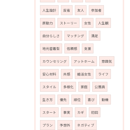
人生設計
反省
友人
参加者
原動力
ストーリー
女性
人生観
自分らしさ
マッチング
満足
地元密着型
信頼感
支援
カウンセリング
アットホーム
雰囲気
安心材料
共感
婚活女性
ライフ
スタイル
多様化
家庭
公務員
生き方
優先
順位
喜び
動機
スタート
事実
カギ
初回
プラン
予想外
ネガティブ