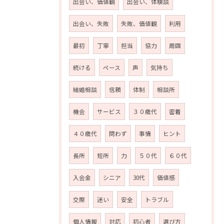
出会い、価値観
出会い、体験談
出会い、失敗
失敗、価値観
利用
最初
丁寧
担当
協力
周囲
続ける
ペース
声
気持ち
結婚相談
信頼
体制
相談所
機会
サービス
３０歳代
密着
４０歳代
問わず
事情
ヒント
長所
短所
力
５０代
６０代
お問い合わせはこちら
入会金
シニア
30代
価値感
交際
迷い
安全
トラブル
個人情報
対応
初心者
選び方