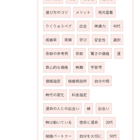
選び方のコツ
メリット
地元密着
りくりゅうペア
出会
神通力
40代
成婚率
実績
学び
安全性
選択
奇跡の参考例
奇跡
驚きの価格
運
良心的な価格
時期
宇部市
価格設定
結婚相談所
自分の殻
時代の変化
料金設定
運命の人との出会い
縁
出会い
時は動いている
宿命と運命
20代
結婚パートナー
自分を大切に
50代