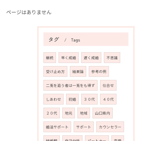
ページはありません
タグ
Tags
継続
早く成婚
遅く成婚
不思議
受け止め方
結果論
参考の例
二兎を追う者は一兎をも得ず
仕合せ
しあわせ
初婚
３０代
４０代
２０代
地元
地域
山口県内
婚活サポート
サポート
カウンセラー
結婚観
自己分析
パートナー
恋愛