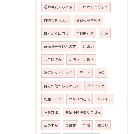
運命は変えられる
これからと今まで
再婚でも大丈夫
奇跡の参考の例
自分から出向く
年齢問わず
再婚
再婚お子様連れの方
出逢い
お子様連れ
丸適マーク取得
運気とタイミング
デート
運気
自分の殻から抜け出す
タイミング
丸適マーク
かなり良心的
バツイチ
解決方法
悪条件関係ありません
蓋の中身
会員数
宇部
恋煩い