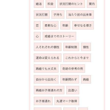
婚活
料金
状況打開のヒント
案内
状況打開
子持ち
当たり前の出来事
恋
柔軟な心
年齢
幸せなる導き
心
成婚までのストーリー
人それぞれの個性
年齢制限
個性
運命は変えられる
これからと今まで
再婚でも大丈夫
奇跡の参考の例
自分から出向く
年齢問わず
再婚
再婚お子様連れの方
出逢い
お子様連れ
丸適マーク取得