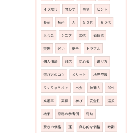
４０歳代
問わず
事情
ヒント
お問い合わせはこちら
長所
短所
力
５０代
６０代
入会金
シニア
30代
価値感
交際
迷い
安全
トラブル
個人情報
対応
初心者
選び方
選び方のコツ
メリット
地元密着
りくりゅうペア
出会
神通力
40代
成婚率
実績
学び
安全性
選択
結果
奇跡の参考例
奇跡
驚きの価格
運
良心的な価格
時期