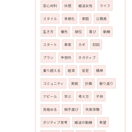
安心材料
共感
婚活女性
ライフ
スタイル
多様化
家庭
公務員
生き方
優先
順位
喜び
動機
スタート
事実
カギ
初回
プラン
予想外
ネガティブ
乗り超える
経済
安定
精神
コミュニティ
実践
計画
振り返り
アピール
学ぶ
考え方
子供
見極める
相手選び
失敗体験
ポジティブ思考
婚活の動機
希望