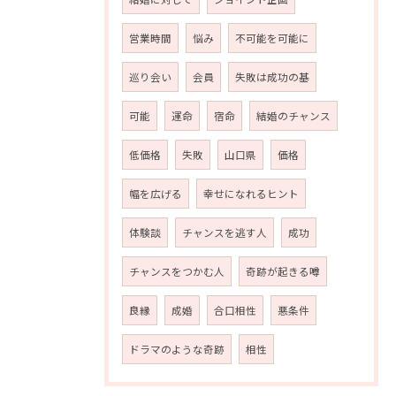
営業時間
悩み
不可能を可能に
巡り会い
会員
失敗は成功の基
可能
運命
宿命
結婚のチャンス
低価格
失敗
山口県
価格
幅を広げる
幸せになれるヒント
体験談
チャンスを逃す人
成功
チャンスをつかむ人
奇跡が起きる噂
良縁
成婚
合口相性
悪条件
ドラマのような奇跡
相性