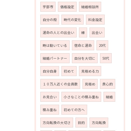
宇部市
価格設定
結婚相談所
自分の殻
時代の変化
料金設定
運命の人との出会い
縁
出会い
時は動いている
宿命と運命
20代
結婚パートナー
自分を大切に
50代
自分自身
初めて
見極める力
１０万人近くの会員数
見極め
良心的
お見合い
小さなことの積み重ね
結婚
積み重ね
初めての方へ
方向転換の大切さ
目的
方向転換