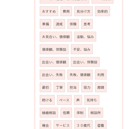
おすすめ
費用
見分け方
効率的
準備
達成
体験
思考
お見合い、価値観
活動、悩み
価値観、体験談
不安、悩み
出会い、価値観
出会い、体験談
出会い、失敗
失敗、価値観
利用
最初
丁寧
担当
協力
周囲
続ける
ペース
声
気持ち
結婚相談
信頼
体制
相談所
機会
サービス
３０歳代
密着