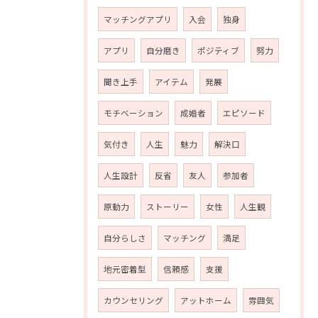
マッチングアプリ
入会
独身
アプリ
自分磨き
ポジティブ
努力
聞き上手
アイテム
発展
モチベーション
成婚者
エピソード
気付き
人生
魅力
解決口
人生設計
反省
友人
参加者
原動力
ストーリー
女性
人生観
自分らしさ
マッチング
満足
地元密着型
信頼感
支援
カウンセリング
アットホーム
雰囲気