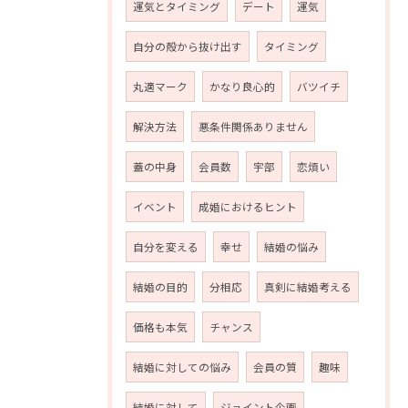
運気とタイミング
デート
運気
自分の殻から抜け出す
タイミング
丸適マーク
かなり良心的
バツイチ
解決方法
悪条件関係ありません
蓋の中身
会員数
宇部
恋煩い
イベント
成婚におけるヒント
自分を変える
幸せ
結婚の悩み
結婚の目的
分相応
真剣に結婚考える
価格も本気
チャンス
結婚に対しての悩み
会員の質
趣味
結婚に対して
ジョイント企画