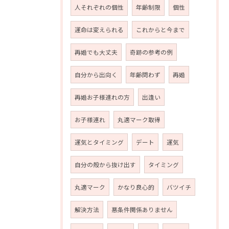
人それぞれの個性
年齢制限
個性
運命は変えられる
これからと今まで
再婚でも大丈夫
奇跡の参考の例
自分から出向く
年齢問わず
再婚
再婚お子様連れの方
出逢い
お子様連れ
丸適マーク取得
運気とタイミング
デート
運気
自分の殻から抜け出す
タイミング
丸適マーク
かなり良心的
バツイチ
解決方法
悪条件関係ありません