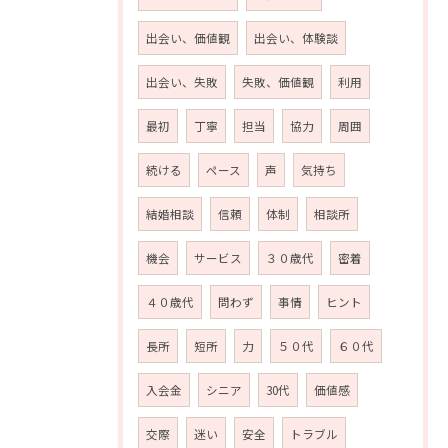
出会い、価値観
出会い、体験談
出会い、失敗
失敗、価値観
利用
最初
丁寧
担当
協力
周囲
続ける
ペース
声
気持ち
結婚相談
信頼
体制
相談所
機会
サービス
３０歳代
密着
お問い合わせはこちら
４０歳代
問わず
事情
ヒント
長所
短所
力
５０代
６０代
入会金
シニア
30代
価値感
交際
迷い
安全
トラブル