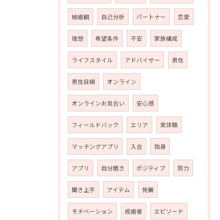
結婚観
自己分析
パートナー
恋愛
理想
希望条件
不安
家族構成
ライフスタイル
アドバイザー
男性
男性目線
オンライン
オンラインお見合い
安心感
フィールドバック
エリア
実体験
マッチングアプリ
入会
独身
アプリ
自分磨き
ポジティブ
努力
聞き上手
アイテム
発展
モチベーション
成婚者
エピソード