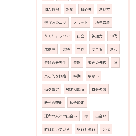
個人情報
対応
初心者
選び方
選び方のコツ
メリット
地元密着
りくりゅうペア
出会
神通力
40代
成婚率
実績
学び
安全性
選択
奇跡の参考例
奇跡
驚きの価格
運
良心的な価格
時期
宇部市
価格設定
結婚相談所
自分の殻
時代の変化
料金設定
運命の人との出会い
縁
出会い
時は動いている
宿命と運命
20代