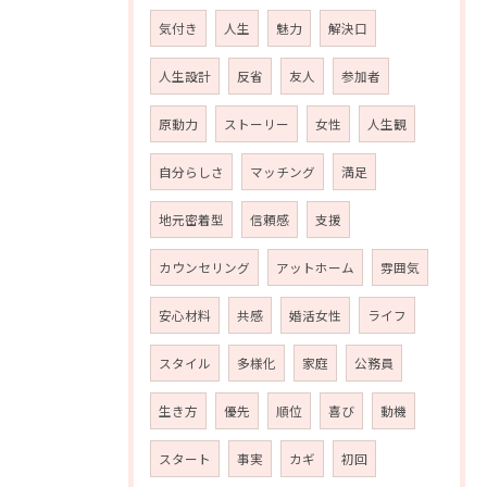
気付き
人生
魅力
解決口
人生設計
反省
友人
参加者
原動力
ストーリー
女性
人生観
自分らしさ
マッチング
満足
地元密着型
信頼感
支援
カウンセリング
アットホーム
雰囲気
安心材料
共感
婚活女性
ライフ
スタイル
多様化
家庭
公務員
生き方
優先
順位
喜び
動機
スタート
事実
カギ
初回