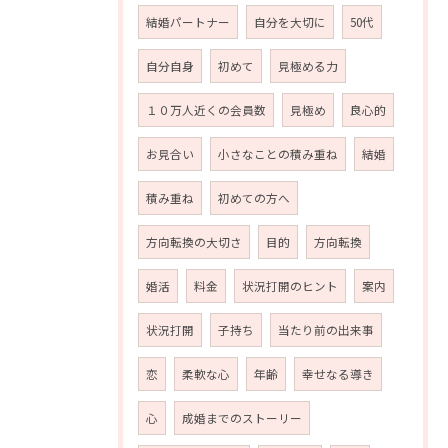
結婚パートナー
自分を大切に
50代
自分自身
初めて
見極める力
１０万人近くの会員数
見極め
良心的
お見合い
小さなことの積み重ね
結婚
積み重ね
初めての方へ
方向転換の大切さ
目的
方向転換
婚活
料金
状況打開のヒント
案内
状況打開
子持ち
当たり前の出来事
恋
柔軟な心
年齢
幸せなる導き
心
成婚までのストーリー