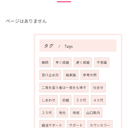
ページはありません
タグ
Tags
継続
早く成婚
遅く成婚
不思議
受け止め方
結果論
参考の例
二兎を追う者は一兎をも得ず
仕合せ
しあわせ
初婚
３０代
４０代
２０代
地元
地域
山口県内
婚活サポート
サポート
カウンセラー