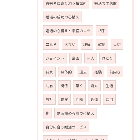
再婚者に寄り添う相談所
婚活での失敗
婚活の成功の心構え
婚活の心構えと準備のコツ
相手
異なる
お互い
理解
確認
大切
ジョイント
企画
一人
ひとり
背景
具体的
過去
経験
前向き
共有
関係
築く
将来
生活
設計
現実
判断
近道
活用
例
婚活始める前の心構え
自分に合う婚活サービス