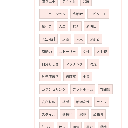
聞き上手
アイテム
発展
モチベーション
成婚者
エピソード
気付き
人生
魅力
解決口
人生設計
反省
友人
参加者
原動力
ストーリー
女性
人生観
自分らしさ
マッチング
満足
地元密着型
信頼感
支援
カウンセリング
アットホーム
雰囲気
安心材料
共感
婚活女性
ライフ
スタイル
多様化
家庭
公務員
生き方
優先
順位
喜び
動機