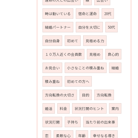
運命の人との出会い
縁
出会い
時は動いている
宿命と運命
20代
結婚パートナー
自分を大切に
50代
自分自身
初めて
見極める力
１０万人近くの会員数
見極め
良心的
お見合い
小さなことの積み重ね
結婚
積み重ね
初めての方へ
方向転換の大切さ
目的
方向転換
婚活
料金
状況打開のヒント
案内
状況打開
子持ち
当たり前の出来事
恋
柔軟な心
年齢
幸せなる導き