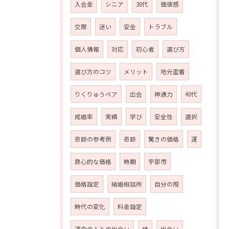
入会金
シニア
30代
価値感
交際
迷い
安全
トラブル
個人情報
対応
初心者
選び方
選び方のコツ
メリット
地元密着
りくりゅうペア
出会
神通力
40代
成婚率
実績
学び
安全性
選択
奇跡の参考例
奇跡
驚きの価格
運
良心的な価格
時期
宇部市
価格設定
結婚相談所
自分の殻
時代の変化
料金設定