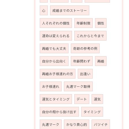
心
成婚までのストーリー
人それぞれの個性
年齢制限
個性
運命は変えられる
これからと今まで
再婚でも大丈夫
奇跡の参考の例
自分から出向く
年齢問わず
再婚
再婚お子様連れの方
出逢い
お子様連れ
丸適マーク取得
運気とタイミング
デート
運気
自分の殻から抜け出す
タイミング
丸適マーク
かなり良心的
バツイチ