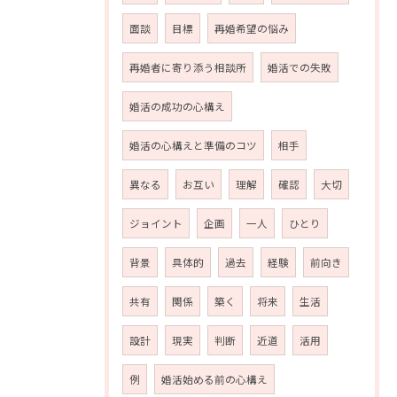
面談
目標
再婚希望の悩み
再婚者に寄り添う相談所
婚活での失敗
婚活の成功の心構え
婚活の心構えと準備のコツ
相手
異なる
お互い
理解
確認
大切
ジョイント
企画
一人
ひとり
背景
具体的
過去
経験
前向き
共有
関係
築く
将来
生活
設計
現実
判断
近道
活用
例
婚活始める前の心構え