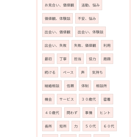
お見合い、価値観
活動、悩み
価値観、体験談
不安、悩み
出会い、価値観
出会い、体験談
出会い、失敗
失敗、価値観
利用
最初
丁寧
担当
協力
周囲
続ける
ペース
声
気持ち
結婚相談
信頼
体制
相談所
機会
サービス
３０歳代
密着
４０歳代
問わず
事情
ヒント
お問い合わせはこちら
長所
短所
力
５０代
６０代