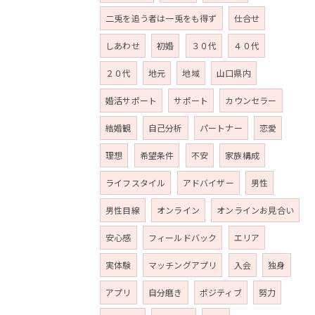
二兎を追う者は一兎をも得ず
仕合せ
しあわせ
初婚
３０代
４０代
２０代
地元
地域
山口県内
婚活サポート
サポート
カウンセラー
結婚観
自己分析
パートナー
恋愛
理想
希望条件
不安
家族構成
ライフスタイル
アドバイザー
男性
男性目線
オンライン
オンラインお見合い
安心感
フィールドバック
エリア
実体験
マッチングアプリ
入会
独身
アプリ
自分磨き
ポジティブ
努力