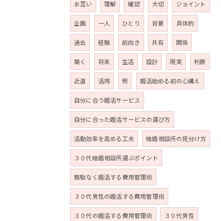
お互い
理解
確認
大切
ジョイント
企画
一人
ひとり
背景
具体的
過去
経験
前向き
共有
関係
築く
将来
生活
設計
現実
判断
近道
活用
例
婚活始める前の心構え
自分に合う婚活サービス
自分に合った婚活サービスの選び方
活動効率を高める工夫
結婚相談所の見分け方
３０代結婚相談所選ぶポイント
無駄なく婚活する費用管理術
３０代男性の婚活する費用管理術
３０代の婚活する費用管理術
３０代男性