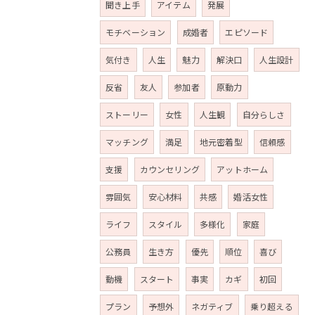
聞き上手
アイテム
発展
モチベーション
成婚者
エピソード
気付き
人生
魅力
解決口
人生設計
反省
友人
参加者
原動力
ストーリー
女性
人生観
自分らしさ
マッチング
満足
地元密着型
信頼感
支援
カウンセリング
アットホーム
雰囲気
安心材料
共感
婚活女性
ライフ
スタイル
多様化
家庭
公務員
生き方
優先
順位
喜び
動機
スタート
事実
カギ
初回
プラン
予想外
ネガティブ
乗り超える