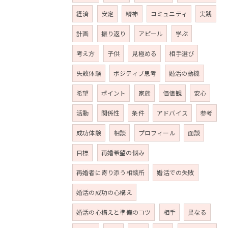
経済
安定
精神
コミュニティ
実践
計画
振り返り
アピール
学ぶ
考え方
子供
見極める
相手選び
失敗体験
ポジティブ思考
婚活の動機
希望
ポイント
家族
価値観
安心
活動
関係性
条件
アドバイス
参考
成功体験
相談
プロフィール
面談
目標
再婚希望の悩み
再婚者に寄り添う相談所
婚活での失敗
婚活の成功の心構え
婚活の心構えと準備のコツ
相手
異なる