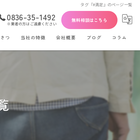
タグ『#満足』のページ一覧
0836-35-1492
無料相談はこちら
※業者の方はご遠慮ください
いさつ
当社の特徴
会社概要
ブログ
コラム
初めて
30代
40代
覧
再婚
シングル