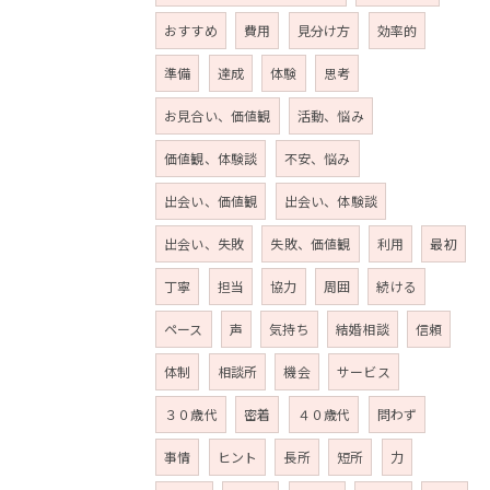
おすすめ
費用
見分け方
効率的
準備
達成
体験
思考
お見合い、価値観
活動、悩み
価値観、体験談
不安、悩み
出会い、価値観
出会い、体験談
出会い、失敗
失敗、価値観
利用
最初
丁寧
担当
協力
周囲
続ける
ペース
声
気持ち
結婚相談
信頼
体制
相談所
機会
サービス
３０歳代
密着
４０歳代
問わず
事情
ヒント
長所
短所
力