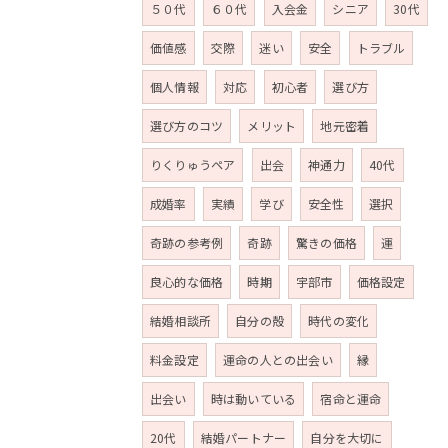
５０代
６０代
入会金
シニア
30代
価値感
交際
迷い
安全
トラブル
個人情報
対応
初心者
選び方
選び方のコツ
メリット
地元密着
りくりゅうペア
出会
神通力
40代
成婚率
実績
学び
安全性
選択
奇跡の参考例
奇跡
驚きの価格
運
良心的な価格
時期
宇部市
価格設定
結婚相談所
自分の殻
時代の変化
料金設定
運命の人との出会い
縁
出会い
時は動いている
宿命と運命
20代
結婚パートナー
自分を大切に