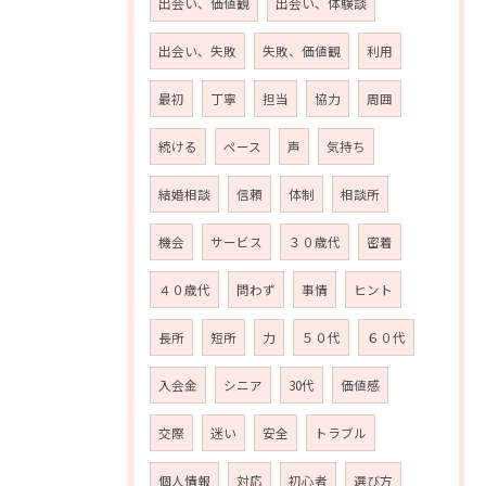
出会い、価値観
出会い、体験談
出会い、失敗
失敗、価値観
利用
最初
丁寧
担当
協力
周囲
続ける
ペース
声
気持ち
結婚相談
信頼
体制
相談所
機会
サービス
３０歳代
密着
４０歳代
問わず
事情
ヒント
長所
短所
力
５０代
６０代
お問い合わせはこちら
入会金
シニア
30代
価値感
交際
迷い
安全
トラブル
個人情報
対応
初心者
選び方