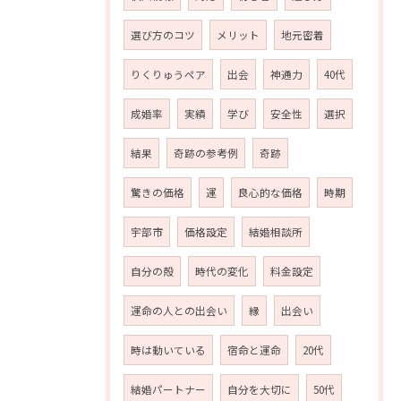
選び方のコツ
メリット
地元密着
りくりゅうペア
出会
神通力
40代
成婚率
実績
学び
安全性
選択
結果
奇跡の参考例
奇跡
驚きの価格
運
良心的な価格
時期
宇部市
価格設定
結婚相談所
自分の殻
時代の変化
料金設定
運命の人との出会い
縁
出会い
時は動いている
宿命と運命
20代
結婚パートナー
自分を大切に
50代