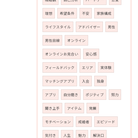
理想
希望条件
不安
家族構成
ライフスタイル
アドバイザー
男性
男性目線
オンライン
オンラインお見合い
安心感
フィールドバック
エリア
実体験
マッチングアプリ
入会
独身
アプリ
自分磨き
ポジティブ
努力
聞き上手
アイテム
発展
モチベーション
成婚者
エピソード
気付き
人生
魅力
解決口