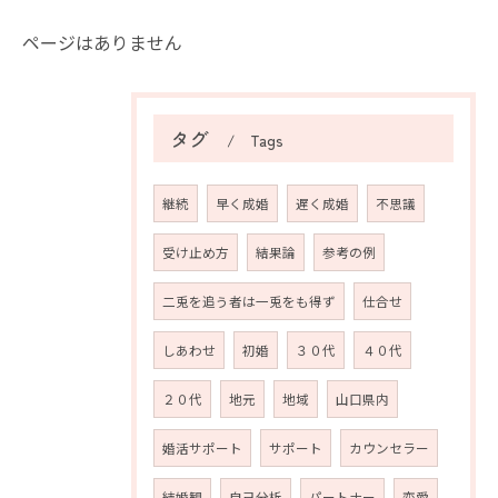
ページはありません
タグ
Tags
継続
早く成婚
遅く成婚
不思議
受け止め方
結果論
参考の例
二兎を追う者は一兎をも得ず
仕合せ
しあわせ
初婚
３０代
４０代
２０代
地元
地域
山口県内
婚活サポート
サポート
カウンセラー
結婚観
自己分析
パートナー
恋愛