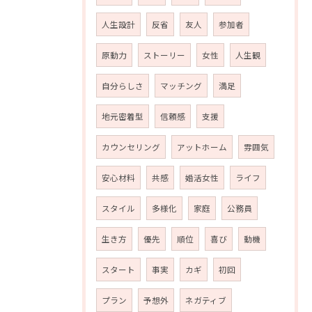
人生設計
反省
友人
参加者
原動力
ストーリー
女性
人生観
自分らしさ
マッチング
満足
地元密着型
信頼感
支援
カウンセリング
アットホーム
雰囲気
安心材料
共感
婚活女性
ライフ
スタイル
多様化
家庭
公務員
生き方
優先
順位
喜び
動機
スタート
事実
カギ
初回
プラン
予想外
ネガティブ