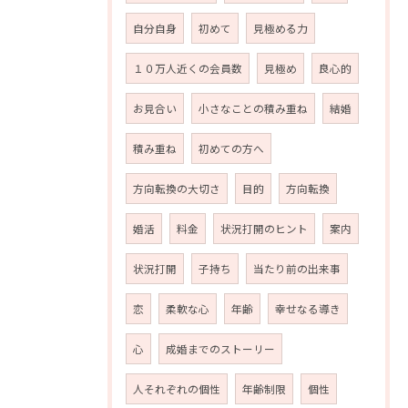
自分自身
初めて
見極める力
１０万人近くの会員数
見極め
良心的
お見合い
小さなことの積み重ね
結婚
積み重ね
初めての方へ
方向転換の大切さ
目的
方向転換
婚活
料金
状況打開のヒント
案内
状況打開
子持ち
当たり前の出来事
恋
柔軟な心
年齢
幸せなる導き
心
成婚までのストーリー
人それぞれの個性
年齢制限
個性