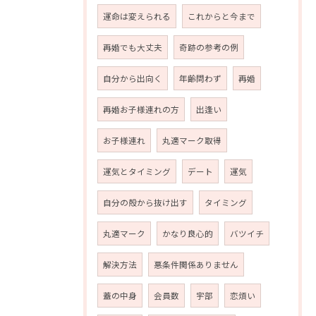
運命は変えられる
これからと今まで
再婚でも大丈夫
奇跡の参考の例
自分から出向く
年齢問わず
再婚
再婚お子様連れの方
出逢い
お子様連れ
丸適マーク取得
運気とタイミング
デート
運気
自分の殻から抜け出す
タイミング
丸適マーク
かなり良心的
バツイチ
解決方法
悪条件関係ありません
蓋の中身
会員数
宇部
恋煩い