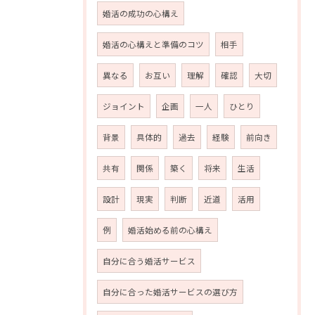
婚活の成功の心構え
婚活の心構えと準備のコツ
相手
異なる
お互い
理解
確認
大切
ジョイント
企画
一人
ひとり
背景
具体的
過去
経験
前向き
共有
関係
築く
将来
生活
設計
現実
判断
近道
活用
例
婚活始める前の心構え
自分に合う婚活サービス
自分に合った婚活サービスの選び方