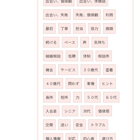
出会い、価値観
出会い、体験談
出会い、失敗
失敗、価値観
利用
最初
丁寧
担当
協力
周囲
続ける
ペース
声
気持ち
結婚相談
信頼
体制
相談所
機会
サービス
３０歳代
密着
４０歳代
問わず
事情
ヒント
長所
短所
力
５０代
６０代
お問い合わせはこちら
入会金
シニア
30代
価値感
交際
迷い
安全
トラブル
個人情報
対応
初心者
選び方