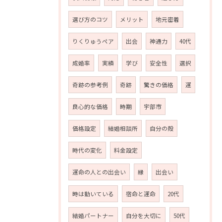
選び方のコツ
メリット
地元密着
りくりゅうペア
出会
神通力
40代
成婚率
実績
学び
安全性
選択
奇跡の参考例
奇跡
驚きの価格
運
良心的な価格
時期
宇部市
価格設定
結婚相談所
自分の殻
時代の変化
料金設定
運命の人との出会い
縁
出会い
時は動いている
宿命と運命
20代
結婚パートナー
自分を大切に
50代