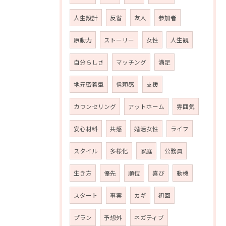
人生設計
反省
友人
参加者
原動力
ストーリー
女性
人生観
自分らしさ
マッチング
満足
地元密着型
信頼感
支援
カウンセリング
アットホーム
雰囲気
安心材料
共感
婚活女性
ライフ
スタイル
多様化
家庭
公務員
生き方
優先
順位
喜び
動機
スタート
事実
カギ
初回
プラン
予想外
ネガティブ