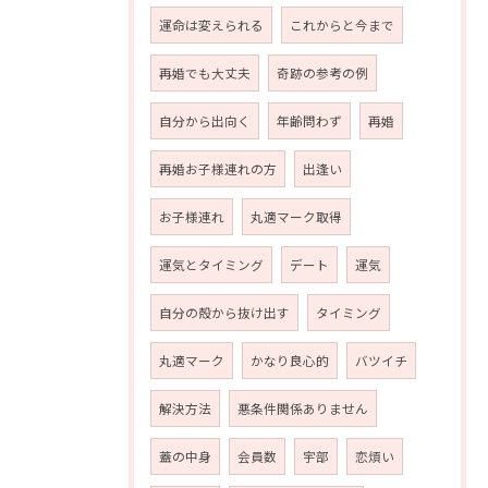
運命は変えられる
これからと今まで
再婚でも大丈夫
奇跡の参考の例
自分から出向く
年齢問わず
再婚
再婚お子様連れの方
出逢い
お子様連れ
丸適マーク取得
運気とタイミング
デート
運気
自分の殻から抜け出す
タイミング
丸適マーク
かなり良心的
バツイチ
解決方法
悪条件関係ありません
蓋の中身
会員数
宇部
恋煩い