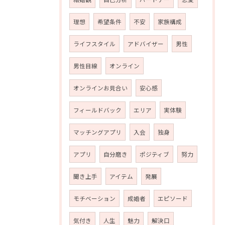
理想
希望条件
不安
家族構成
ライフスタイル
アドバイザー
男性
男性目線
オンライン
オンラインお見合い
安心感
フィールドバック
エリア
実体験
マッチングアプリ
入会
独身
アプリ
自分磨き
ポジティブ
努力
聞き上手
アイテム
発展
モチベーション
成婚者
エピソード
気付き
人生
魅力
解決口