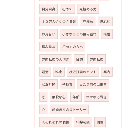
自分自身
初めて
見極める力
１０万人近くの会員数
見極め
良心的
お見合い
小さなことの積み重ね
結婚
積み重ね
初めての方へ
方向転換の大切さ
目的
方向転換
婚活
料金
状況打開のヒント
案内
状況打開
子持ち
当たり前の出来事
恋
柔軟な心
年齢
幸せなる導き
心
成婚までのストーリー
人それぞれの個性
年齢制限
個性