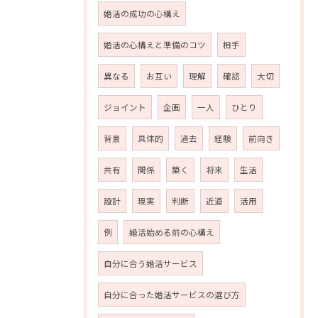
婚活の成功の心構え
婚活の心構えと準備のコツ
相手
異なる
お互い
理解
確認
大切
ジョイント
企画
一人
ひとり
背景
具体的
過去
経験
前向き
共有
関係
築く
将来
生活
設計
現実
判断
近道
活用
例
婚活始める前の心構え
自分に合う婚活サービス
自分に合った婚活サービスの選び方