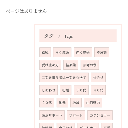
ページはありません
タグ
Tags
継続
早く成婚
遅く成婚
不思議
受け止め方
結果論
参考の例
二兎を追う者は一兎をも得ず
仕合せ
しあわせ
初婚
３０代
４０代
２０代
地元
地域
山口県内
婚活サポート
サポート
カウンセラー
結婚観
自己分析
パートナー
恋愛