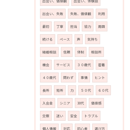
出会い、価値観
出会い、体験談
出会い、失敗
失敗、価値観
利用
最初
丁寧
担当
協力
周囲
続ける
ペース
声
気持ち
結婚相談
信頼
体制
相談所
機会
サービス
３０歳代
密着
４０歳代
問わず
事情
ヒント
長所
短所
力
５０代
６０代
お問い合わせはこちら
入会金
シニア
30代
価値感
交際
迷い
安全
トラブル
個人情報
対応
初心者
選び方