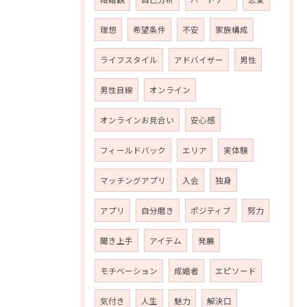
理想
希望条件
不安
家族構成
ライフスタイル
アドバイザー
男性
男性目線
オンライン
オンラインお見合い
安心感
フィールドバック
エリア
実体験
マッチングアプリ
入会
独身
アプリ
自分磨き
ポジティブ
努力
聞き上手
アイテム
発展
モチベーション
成婚者
エピソード
気付き
人生
魅力
解決口