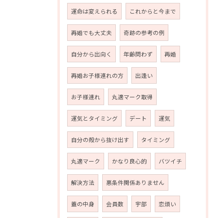
運命は変えられる
これからと今まで
再婚でも大丈夫
奇跡の参考の例
自分から出向く
年齢問わず
再婚
再婚お子様連れの方
出逢い
お子様連れ
丸適マーク取得
運気とタイミング
デート
運気
自分の殻から抜け出す
タイミング
丸適マーク
かなり良心的
バツイチ
解決方法
悪条件関係ありません
蓋の中身
会員数
宇部
恋煩い