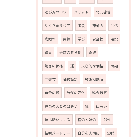
選び方のコツ
メリット
地元密着
りくりゅうペア
出会
神通力
40代
成婚率
実績
学び
安全性
選択
結果
奇跡の参考例
奇跡
驚きの価格
運
良心的な価格
時期
宇部市
価格設定
結婚相談所
自分の殻
時代の変化
料金設定
運命の人との出会い
縁
出会い
時は動いている
宿命と運命
20代
結婚パートナー
自分を大切に
50代