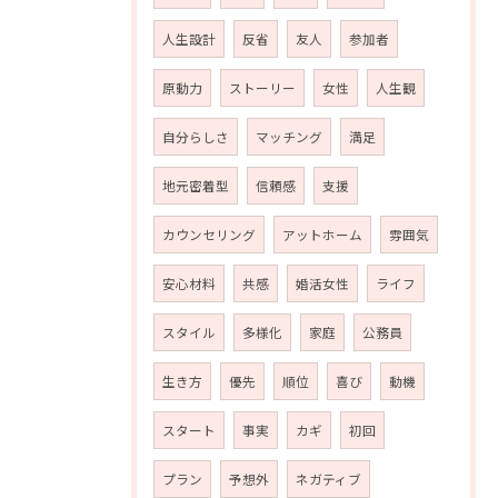
人生設計
反省
友人
参加者
原動力
ストーリー
女性
人生観
自分らしさ
マッチング
満足
地元密着型
信頼感
支援
カウンセリング
アットホーム
雰囲気
安心材料
共感
婚活女性
ライフ
スタイル
多様化
家庭
公務員
生き方
優先
順位
喜び
動機
スタート
事実
カギ
初回
プラン
予想外
ネガティブ