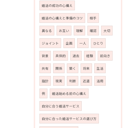
婚活の成功の心構え
婚活の心構えと準備のコツ
相手
異なる
お互い
理解
確認
大切
ジョイント
企画
一人
ひとり
背景
具体的
過去
経験
前向き
共有
関係
築く
将来
生活
設計
現実
判断
近道
活用
例
婚活始める前の心構え
自分に合う婚活サービス
自分に合った婚活サービスの選び方