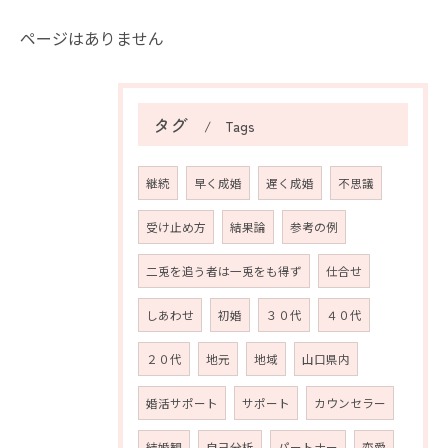
ページはありません
タグ
Tags
継続
早く成婚
遅く成婚
不思議
受け止め方
結果論
参考の例
二兎を追う者は一兎をも得ず
仕合せ
しあわせ
初婚
３０代
４０代
２０代
地元
地域
山口県内
婚活サポート
サポート
カウンセラー
結婚観
自己分析
パートナー
恋愛