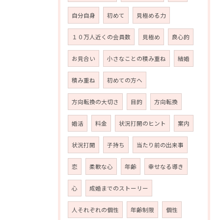
自分自身
初めて
見極める力
１０万人近くの会員数
見極め
良心的
お見合い
小さなことの積み重ね
結婚
積み重ね
初めての方へ
方向転換の大切さ
目的
方向転換
婚活
料金
状況打開のヒント
案内
状況打開
子持ち
当たり前の出来事
恋
柔軟な心
年齢
幸せなる導き
心
成婚までのストーリー
人それぞれの個性
年齢制限
個性