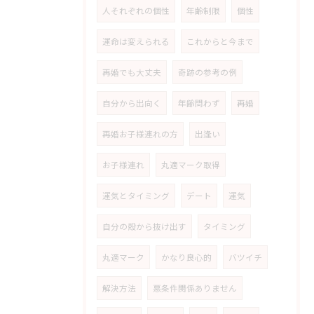
人それぞれの個性
年齢制限
個性
運命は変えられる
これからと今まで
再婚でも大丈夫
奇跡の参考の例
自分から出向く
年齢問わず
再婚
再婚お子様連れの方
出逢い
お子様連れ
丸適マーク取得
運気とタイミング
デート
運気
自分の殻から抜け出す
タイミング
丸適マーク
かなり良心的
バツイチ
解決方法
悪条件関係ありません