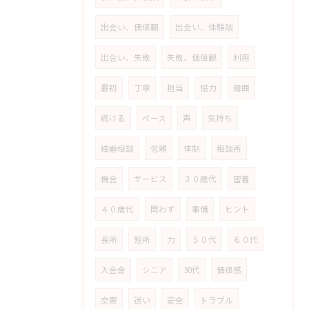
出会い、価値観
出会い、体験談
出会い、失敗
失敗、価値観
利用
最初
丁寧
担当
協力
周囲
続ける
ペース
声
気持ち
結婚相談
信頼
体制
相談所
機会
サービス
３０歳代
密着
４０歳代
問わず
事情
ヒント
長所
短所
力
５０代
６０代
入会金
シニア
30代
価値感
交際
迷い
安全
トラブル