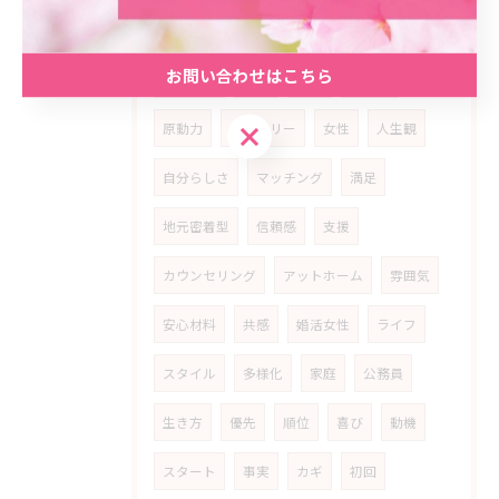
気付き
人生
魅力
解決口
お問い合わせはこちら
人生設計
反省
友人
参加者
お問い合わせはこちら
原動力
ストーリー
女性
人生観
自分らしさ
マッチング
満足
地元密着型
信頼感
支援
カウンセリング
アットホーム
雰囲気
安心材料
共感
婚活女性
ライフ
スタイル
多様化
家庭
公務員
生き方
優先
順位
喜び
動機
スタート
事実
カギ
初回