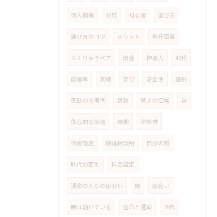
個人情報
対応
初心者
選び方
選び方のコツ
メリット
地元密着
りくりゅうペア
出会
神通力
40代
成婚率
実績
学び
安全性
選択
奇跡の参考例
奇跡
驚きの価格
運
良心的な価格
時期
宇部市
価格設定
結婚相談所
自分の殻
時代の変化
料金設定
運命の人との出会い
縁
出会い
時は動いている
宿命と運命
20代