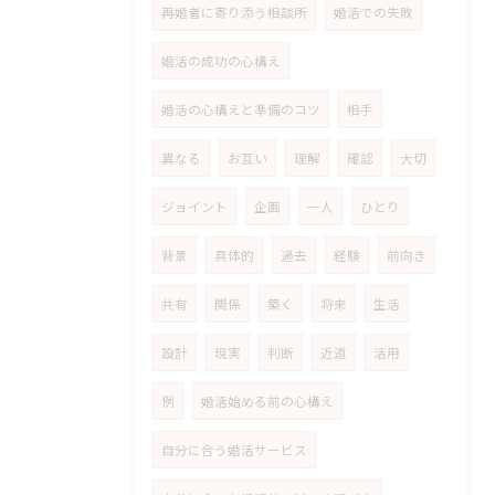
再婚者に寄り添う相談所
婚活での失敗
婚活の成功の心構え
婚活の心構えと準備のコツ
相手
異なる
お互い
理解
確認
大切
ジョイント
企画
一人
ひとり
背景
具体的
過去
経験
前向き
共有
関係
築く
将来
生活
設計
現実
判断
近道
活用
例
婚活始める前の心構え
自分に合う婚活サービス