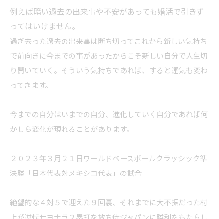
例えば暗い過去の出来事や不安があっても婚活で引きず
ってはいけません。
過ぎ去った過去の出来事は断ち切ってこれから新しい気持ち
で前向きに今までの事があったからこそ新しい自分で人生切
り開いていく。そういう気持ちであれば、すると運気も変わ
ってきます。
今までの自分はいまでの自分、進化していく自分であれば何
かしら変化が現れることがあります。
２０２３年３月２１日ワールドベースボールクラッシック準
決勝「日本代表対メキシコ代表」の試合
絶望的な４対５で迎えた９回裏、それまでに大不振だった村
上が逆転サヨナラ２塁打を放ち侍ジャパンに勝利をもたらし