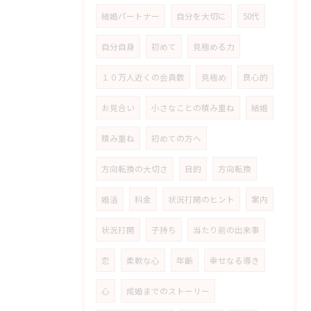
結婚パートナー
自分を大切に
50代
自分自身
初めて
見極める力
１０万人近くの会員数
見極め
良心的
お見合い
小さなことの積み重ね
結婚
積み重ね
初めての方へ
方向転換の大切さ
目的
方向転換
婚活
料金
状況打開のヒント
案内
状況打開
子持ち
当たり前の出来事
恋
柔軟な心
年齢
幸せなる導き
心
成婚までのストーリー