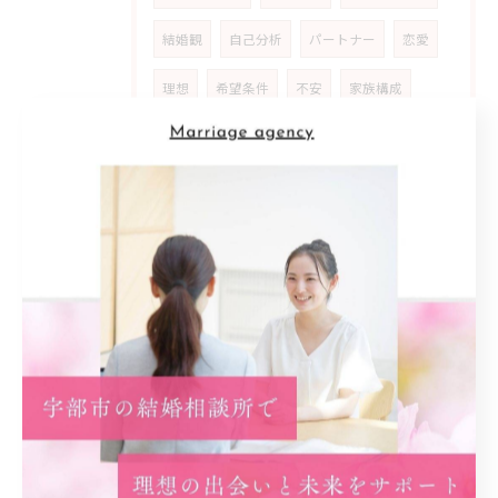
結婚観
自己分析
パートナー
恋愛
理想
希望条件
不安
家族構成
ライフスタイル
アドバイザー
男性
男性目線
オンライン
オンラインお見合い
安心感
フィールドバック
エリア
実体験
マッチングアプリ
入会
独身
アプリ
自分磨き
ポジティブ
努力
聞き上手
アイテム
発展
モチベーション
成婚者
エピソード