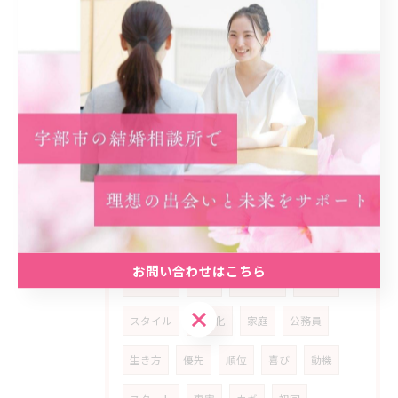
モチベーション
成婚者
エピソード
気付き
人生
魅力
解決口
人生設計
反省
友人
参加者
原動力
ストーリー
女性
人生観
自分らしさ
マッチング
満足
地元密着型
信頼感
支援
カウンセリング
アットホーム
雰囲気
お問い合わせはこちら
安心材料
共感
婚活女性
ライフ
お問い合わせはこちら
スタイル
多様化
家庭
公務員
生き方
優先
順位
喜び
動機