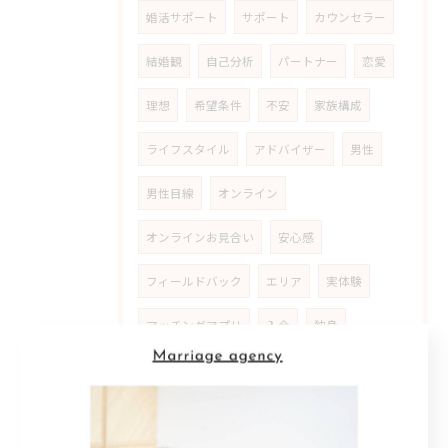
婚活サポート
サポート
カウンセラー
結婚観
自己分析
パートナー
恋愛
理想
希望条件
不安
家族構成
ライフスタイル
アドバイザー
男性
男性目線
オンライン
オンラインお見合い
安心感
フィールドバック
エリア
実体験
マッチングアプリ
入会
独身
アプリ
自分磨き
ポジティブ
努力
聞き上手
アイテム
発展