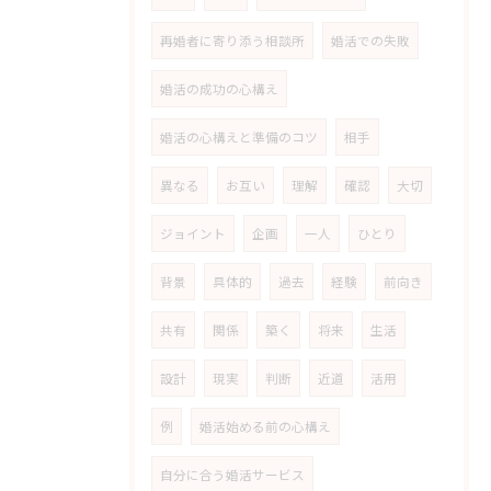
再婚者に寄り添う相談所
婚活での失敗
婚活の成功の心構え
婚活の心構えと準備のコツ
相手
異なる
お互い
理解
確認
大切
ジョイント
企画
一人
ひとり
背景
具体的
過去
経験
前向き
共有
関係
築く
将来
生活
設計
現実
判断
近道
活用
例
婚活始める前の心構え
自分に合う婚活サービス