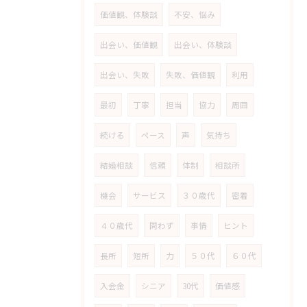
価値観、体験談
不安、悩み
出会い、価値観
出会い、体験談
出会い、失敗
失敗、価値観
利用
最初
丁寧
担当
協力
周囲
続ける
ペース
声
気持ち
結婚相談
信頼
体制
相談所
機会
サービス
３０歳代
密着
４０歳代
問わず
事情
ヒント
長所
短所
力
５０代
６０代
入会金
シニア
30代
価値感