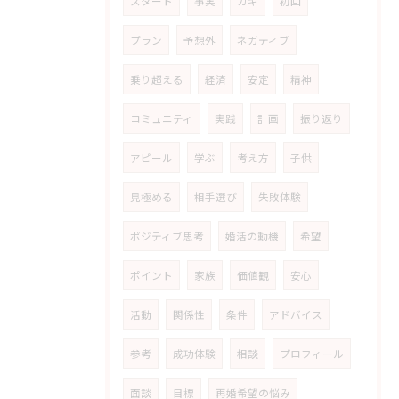
スタート
事実
カギ
初回
プラン
予想外
ネガティブ
乗り超える
経済
安定
精神
コミュニティ
実践
計画
振り返り
アピール
学ぶ
考え方
子供
見極める
相手選び
失敗体験
ポジティブ思考
婚活の動機
希望
ポイント
家族
価値観
安心
活動
関係性
条件
アドバイス
参考
成功体験
相談
プロフィール
面談
目標
再婚希望の悩み