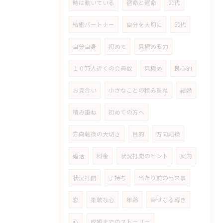
時は動いている
宿命と運命
20代
結婚パートナー
自分を大切に
50代
自分自身
初めて
見極める力
１０万人近くの会員数
見極め
良心的
お見合い
小さなことの積み重ね
結婚
積み重ね
初めての方へ
方向転換の大切さ
目的
方向転換
婚活
料金
状況打開のヒント
案内
状況打開
子持ち
当たり前の出来事
恋
柔軟な心
年齢
幸せなる導き
心
成婚までのストーリー