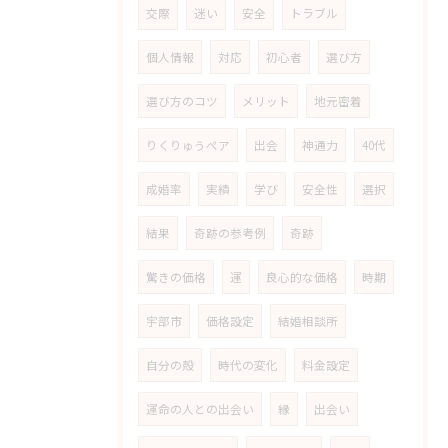
交際
迷い
安全
トラブル
個人情報
対応
初心者
選び方
選び方のコツ
メリット
地元密着
りくりゅうペア
出会
神通力
40代
成婚率
実績
学び
安全性
選択
結果
奇跡の参考例
奇跡
驚きの価格
運
良心的な価格
時期
宇部市
価格設定
結婚相談所
自分の殻
時代の変化
料金設定
運命の人との出会い
縁
出会い