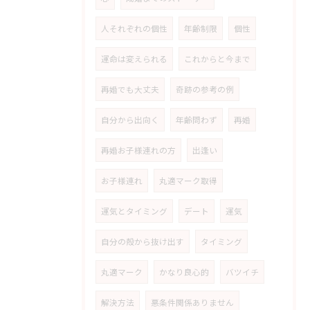
人それぞれの個性
年齢制限
個性
運命は変えられる
これからと今まで
再婚でも大丈夫
奇跡の参考の例
自分から出向く
年齢問わず
再婚
再婚お子様連れの方
出逢い
お子様連れ
丸適マーク取得
運気とタイミング
デート
運気
自分の殻から抜け出す
タイミング
丸適マーク
かなり良心的
バツイチ
解決方法
悪条件関係ありません