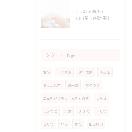
2026/08/06
山口県の結婚相談・婚活の自己肯定感を高める実践アドバイス
タグ
Tags
継続
早く成婚
遅く成婚
不思議
受け止め方
結果論
参考の例
二兎を追う者は一兎をも得ず
仕合せ
しあわせ
初婚
３０代
４０代
２０代
地元
地域
山口県内