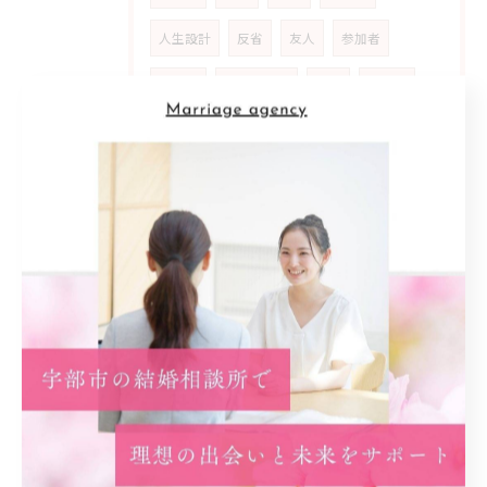
人生設計
反省
友人
参加者
原動力
ストーリー
女性
人生観
自分らしさ
マッチング
満足
地元密着型
信頼感
支援
カウンセリング
アットホーム
雰囲気
安心材料
共感
婚活女性
ライフ
スタイル
多様化
家庭
公務員
生き方
優先
順位
喜び
動機
スタート
事実
カギ
初回
プラン
予想外
ネガティブ