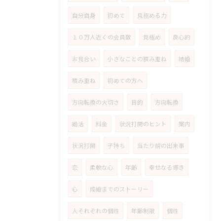
自分自身
初めて
見極める力
１０万人近くの会員数
見極め
良心的
お見合い
小さなことの積み重ね
結婚
積み重ね
初めての方へ
方向転換の大切さ
目的
方向転換
婚活
料金
状況打開のヒント
案内
状況打開
子持ち
当たり前の出来事
恋
柔軟な心
年齢
幸せなる導き
心
成婚までのストーリー
人それぞれの個性
年齢制限
個性