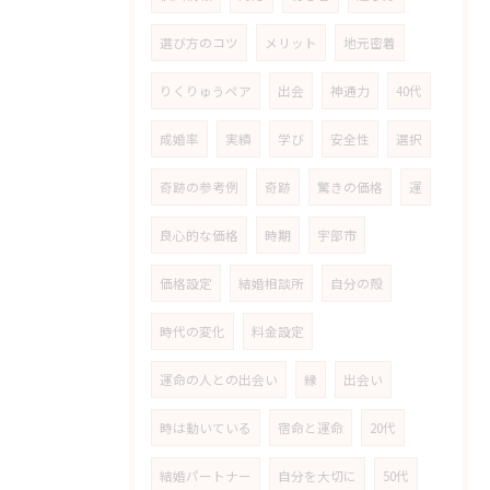
選び方のコツ
メリット
地元密着
りくりゅうペア
出会
神通力
40代
成婚率
実績
学び
安全性
選択
奇跡の参考例
奇跡
驚きの価格
運
良心的な価格
時期
宇部市
価格設定
結婚相談所
自分の殻
時代の変化
料金設定
運命の人との出会い
縁
出会い
時は動いている
宿命と運命
20代
結婚パートナー
自分を大切に
50代