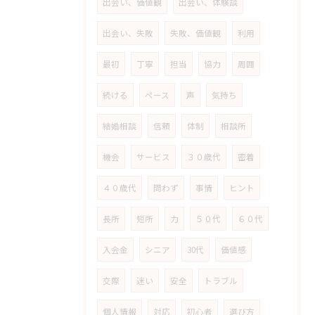
出会い、価値観
出会い、体験談
出会い、失敗
失敗、価値観
利用
最初
丁寧
担当
協力
周囲
続ける
ペース
声
気持ち
結婚相談
信頼
体制
相談所
機会
サービス
３０歳代
密着
４０歳代
問わず
事情
ヒント
長所
短所
力
５０代
６０代
入会金
シニア
30代
価値感
交際
迷い
安全
トラブル
個人情報
対応
初心者
選び方