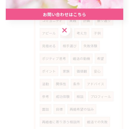
乗り超える
経済
安定
精神
お問い合わせはこちら
コミュニティ
実践
計画
振り返り
お問い合わせはこちら
アピール
学ぶ
考え方
子供
見極める
相手選び
失敗体験
ポジティブ思考
婚活の動機
希望
ポイント
家族
価値観
安心
活動
関係性
条件
アドバイス
参考
成功体験
相談
プロフィール
面談
目標
再婚希望の悩み
再婚者に寄り添う相談所
婚活での失敗