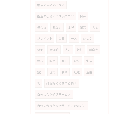
婚活の成功の心構え
婚活の心構えと準備のコツ
相手
異なる
お互い
理解
確認
大切
ジョイント
企画
一人
ひとり
背景
具体的
過去
経験
前向き
共有
関係
築く
将来
生活
設計
現実
判断
近道
活用
例
婚活始める前の心構え
自分に合う婚活サービス
自分に合った婚活サービスの選び方