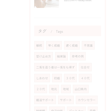
タグ
Tags
継続
早く成婚
遅く成婚
不思議
受け止め方
結果論
参考の例
二兎を追う者は一兎をも得ず
仕合せ
しあわせ
初婚
３０代
４０代
２０代
地元
地域
山口県内
婚活サポート
サポート
カウンセラー
結婚観
自己分析
パートナー
恋愛