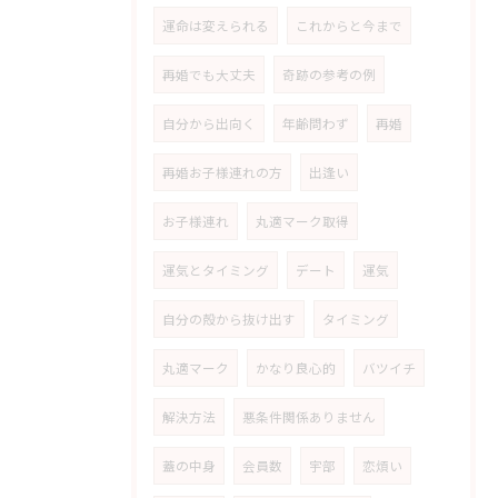
運命は変えられる
これからと今まで
再婚でも大丈夫
奇跡の参考の例
自分から出向く
年齢問わず
再婚
再婚お子様連れの方
出逢い
お子様連れ
丸適マーク取得
運気とタイミング
デート
運気
自分の殻から抜け出す
タイミング
丸適マーク
かなり良心的
バツイチ
解決方法
悪条件関係ありません
蓋の中身
会員数
宇部
恋煩い