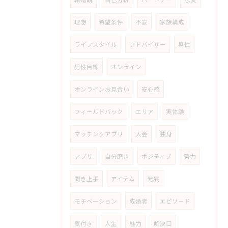
理想
希望条件
不安
家族構成
ライフスタイル
アドバイザー
男性
男性目線
オンライン
オンラインお見合い
安心感
フィールドバック
エリア
実体験
マッチングアプリ
入会
独身
アプリ
自分磨き
ポジティブ
努力
聞き上手
アイテム
発展
モチベーション
成婚者
エピソード
気付き
人生
魅力
解決口