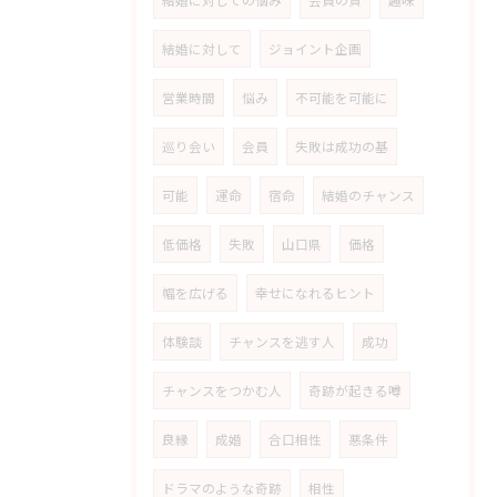
結婚に対しての悩み
会員の質
趣味
結婚に対して
ジョイント企画
営業時間
悩み
不可能を可能に
巡り会い
会員
失敗は成功の基
可能
運命
宿命
結婚のチャンス
低価格
失敗
山口県
価格
幅を広げる
幸せになれるヒント
体験談
チャンスを逃す人
成功
チャンスをつかむ人
奇跡が起きる噂
良縁
成婚
合口相性
悪条件
ドラマのような奇跡
相性