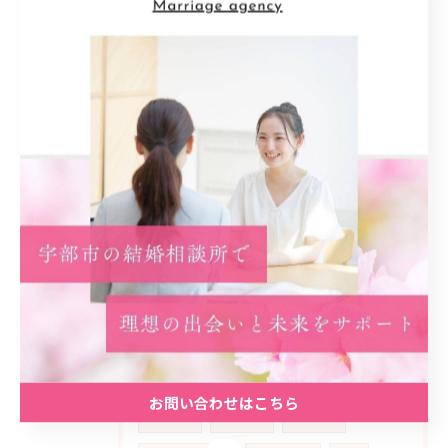
カウンセリング
アットホーム
雰囲気
安心材料
共感
婚活女性
ライフ
スタイル
多様化
家庭
公務員
生き方
優先
順位
喜び
動機
スタート
事実
カギ
初回
プラン
予想外
ネガティブ
乗り超える
経済
安定
精神
コミュニティ
実践
計画
振り返り
アピール
学ぶ
考え方
子供
お問い合わせはこちら
見極める
相手選び
失敗体験