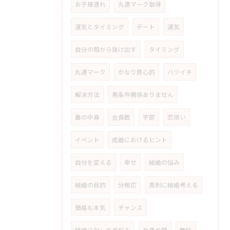
お子様連れ
丸適マーク取得
運気とタイミング
デート
運気
自分の殻から抜け出す
タイミング
丸適マーク
かなり良心的
バツイチ
解決方法
悪条件関係ありません
蓋の中身
会員数
宇部
恋煩い
イベント
成婚におけるヒント
自分を変える
幸せ
結婚の悩み
結婚の目的
分相応
真剣に結婚考える
価格も本気
チャンス