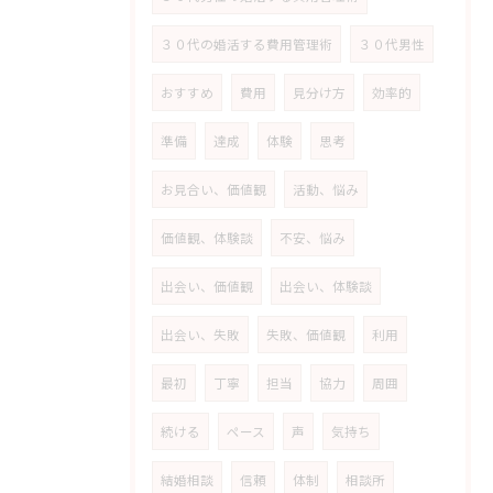
３０代の婚活する費用管理術
３０代男性
おすすめ
費用
見分け方
効率的
準備
達成
体験
思考
お見合い、価値観
活動、悩み
価値観、体験談
不安、悩み
出会い、価値観
出会い、体験談
出会い、失敗
失敗、価値観
利用
最初
丁寧
担当
協力
周囲
続ける
ペース
声
気持ち
結婚相談
信頼
体制
相談所