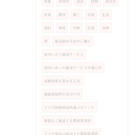
背景
具体的
過去
経験
前向き
共有
関係
築く
将来
生活
設計
現実
判断
近道
活用
例
婚活始める前の心構え
自分に合う婚活サービス
自分に合った婚活サービスの選び方
活動効率を高める工夫
結婚相談所の見分け方
３０代結婚相談所選ぶポイント
無駄なく婚活する費用管理術
３０代男性の婚活する費用管理術