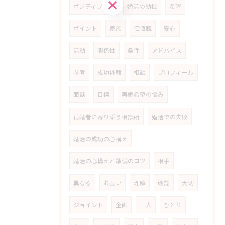
お問い合わせはこちら
ポジティブ思考
婚活の動機
希望
ポイント
家族
価値観
安心
活動
関係性
条件
アドバイス
参考
成功体験
相談
プロフィール
面談
目標
再婚希望の悩み
再婚者に寄り添う相談所
婚活での失敗
婚活の成功の心構え
婚活の心構えと準備のコツ
相手
異なる
お互い
理解
確認
大切
ジョイント
企画
一人
ひとり