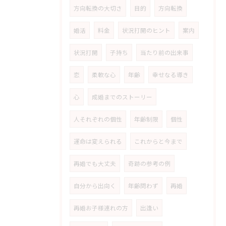
方向転換の大切さ
目的
方向転換
婚活
料金
状況打開のヒント
案内
状況打開
子持ち
当たり前の出来事
恋
柔軟な心
年齢
幸せなる導き
心
成婚までのストーリー
人それぞれの個性
年齢制限
個性
運命は変えられる
これからと今まで
再婚でも大丈夫
奇跡の参考の例
自分から出向く
年齢問わず
再婚
再婚お子様連れの方
出逢い