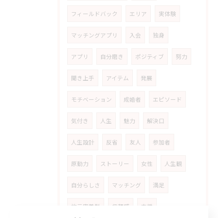
フィールドバック
エリア
実体験
マッチングアプリ
入会
独身
アプリ
自分磨き
ポジティブ
努力
聞き上手
アイテム
発展
モチベーション
成婚者
エピソード
気付き
人生
魅力
解決口
人生設計
反省
友人
参加者
原動力
ストーリー
女性
人生観
自分らしさ
マッチング
満足
地元密着型
信頼感
支援