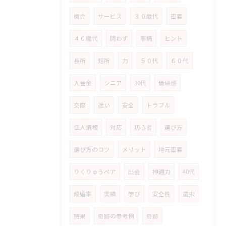
機会
サービス
３０歳代
密着
４０歳代
問わず
事情
ヒント
長所
短所
力
５０代
６０代
入会金
シニア
30代
価値感
交際
迷い
安全
トラブル
個人情報
対応
初心者
選び方
選び方のコツ
メリット
地元密着
りくりゅうペア
出会
神通力
40代
成婚率
実績
学び
安全性
選択
結果
奇跡の参考例
奇跡