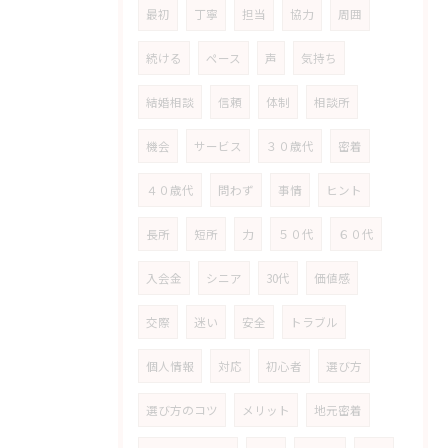
最初
丁寧
担当
協力
周囲
続ける
ペース
声
気持ち
結婚相談
信頼
体制
相談所
機会
サービス
３０歳代
密着
４０歳代
問わず
事情
ヒント
長所
短所
力
５０代
６０代
入会金
シニア
30代
価値感
交際
迷い
安全
トラブル
個人情報
対応
初心者
選び方
選び方のコツ
メリット
地元密着