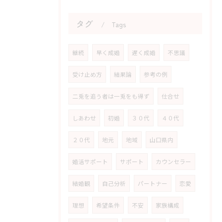
タグ
Tags
継続
早く成婚
遅く成婚
不思議
受け止め方
結果論
参考の例
二兎を追う者は一兎をも得ず
仕合せ
しあわせ
初婚
３０代
４０代
２０代
地元
地域
山口県内
婚活サポート
サポート
カウンセラー
結婚観
自己分析
パートナー
恋愛
理想
希望条件
不安
家族構成