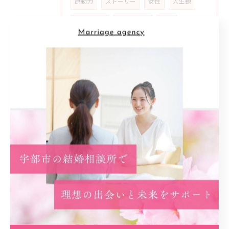
原動力
ストーリー
女性
人生観
自分らしさ
マッチング
満足
地元密着型
信頼感
支援
カウンセリング
アットホーム
雰囲気
安心材料
共感
婚活女性
ライフ
スタイル
多様化
家庭
公務員
生き方
優先
順位
喜び
動機
スタート
事実
カギ
初回
プラン
予想外
ネガティブ
乗り超える
経済
安定
精神
コミュニティ
実践
計画
振り返り