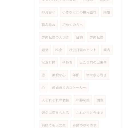
お見合い
小さなことの積み重ね
結婚
積み重ね
初めての方へ
方向転換の大切さ
目的
方向転換
婚活
料金
状況打開のヒント
案内
状況打開
子持ち
当たり前の出来事
恋
柔軟な心
年齢
幸せなる導き
心
成婚までのストーリー
人それぞれの個性
年齢制限
個性
運命は変えられる
これからと今まで
再婚でも大丈夫
奇跡の参考の例