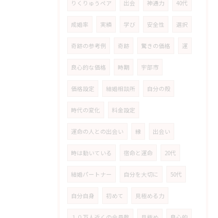
りくりゅうペア
出会
神通力
40代
成婚率
実績
学び
安全性
選択
奇跡の参考例
奇跡
驚きの価格
運
良心的な価格
時期
宇部市
価格設定
結婚相談所
自分の殻
時代の変化
料金設定
運命の人との出会い
縁
出会い
時は動いている
宿命と運命
20代
結婚パートナー
自分を大切に
50代
自分自身
初めて
見極める力
１０万人近くの会員数
見極め
良心的