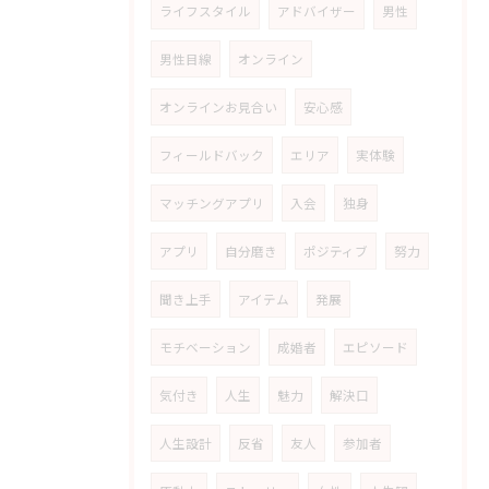
ライフスタイル
アドバイザー
男性
男性目線
オンライン
オンラインお見合い
安心感
フィールドバック
エリア
実体験
マッチングアプリ
入会
独身
アプリ
自分磨き
ポジティブ
努力
聞き上手
アイテム
発展
モチベーション
成婚者
エピソード
気付き
人生
魅力
解決口
人生設計
反省
友人
参加者