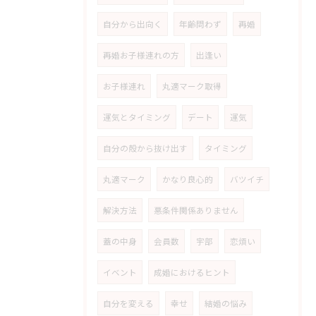
自分から出向く
年齢問わず
再婚
再婚お子様連れの方
出逢い
お子様連れ
丸適マーク取得
運気とタイミング
デート
運気
自分の殻から抜け出す
タイミング
丸適マーク
かなり良心的
バツイチ
解決方法
悪条件関係ありません
蓋の中身
会員数
宇部
恋煩い
イベント
成婚におけるヒント
自分を変える
幸せ
結婚の悩み